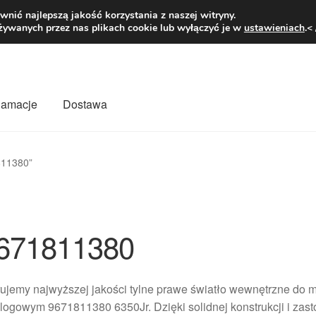
1 zł
Pn.-pt. 9
nić najlepszą jakość korzystania z naszej witryny.
żywanych przez nas plikach cookie lub wyłączyć je w
ustawieniach
.<
klamacje
Dostawa
wiat
Kontakt
Moje konto
O nas
Płatności
Polityka prywatności
811380”
mówienia
Zasady i warunki
671811380
rujemy najwyższej jakości tylne prawe światło wewnętrzne do
logowym 9671811380 6350Jr. Dzięki solidnej konstrukcji i za