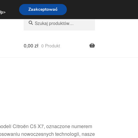
:00-16:00
800 003 167
Zaakceptować
 /p>
Szukaj:
Szukaj
0,00
zł
0 Produkt
 modeli Citroën C5 X7, oznaczone numerem
stosowaniu nowoczesnych technologii, nasze