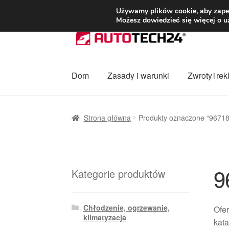
DOSTAWA od 3
Używamy plików cookie, aby zapew
Możesz dowiedzieć się więcej o u
Przejdź
Przejdź
do
do
nawigacji
treści
Dom
Zasady i warunki
Zwroty i re
Strona główna
Dostawa
Dostawa na cały ś
Strona główna
Produkty oznaczone “9671
Procedura reklamacyjna
Skarga
Wózek
Za
9
Kategorie produktów
Chłodzenie, ogrzewanie,
Ofe
klimatyzacja
kata