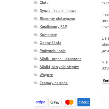
Ciało
częś
Dyszle i kolejki linowe
Jeśl
Elementy elektryczne
prec
każd
Katalizatory FAP
Kontenery
Dzię
Opony i koła
atmo
gwar
Podwozie i osie
Silnik - części i akcesoria
Nie 
Silniki, skrzynie biegów
6350
Wnętrze
Zestawy narzędzi