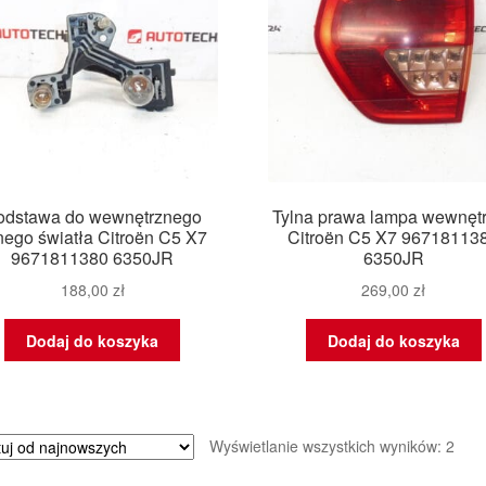
odstawa do wewnętrznego
Tylna prawa lampa wewnęt
lnego światła Citroën C5 X7
Citroën C5 X7 96718113
9671811380 6350JR
6350JR
188,00
zł
269,00
zł
Dodaj do koszyka
Dodaj do koszyka
Poso
Wyświetlanie wszystkich wyników: 2
wed