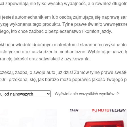
ci zapewniają nie tylko wysoką wydajność, ale również długo
i jesteś automechanikiem lub osobą zajmującą się naprawą sa
yzję wykonania tego produktu. Tylne prawe światło wewnętrzne
ego, kto chce zadbać o bezpieczeństwo i komfort jazdy.
ki odpowiednio dobranym materiałom i starannemu wykonaniu, 
sferyczne oraz uszkodzenia mechaniczne. Wybierając nasze t
ancję jakości oraz satysfakcji z użytkowania.
czekaj, zadbaj o swoje auto już dziś! Zamów tylne prawe świ
Jr i przekonaj się, jak bardzo może poprawić jakość Twojego p
Poso
Wyświetlanie wszystkich wyników: 2
wed
najn