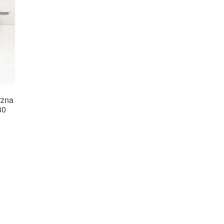
rzna
80
rtowane
ług