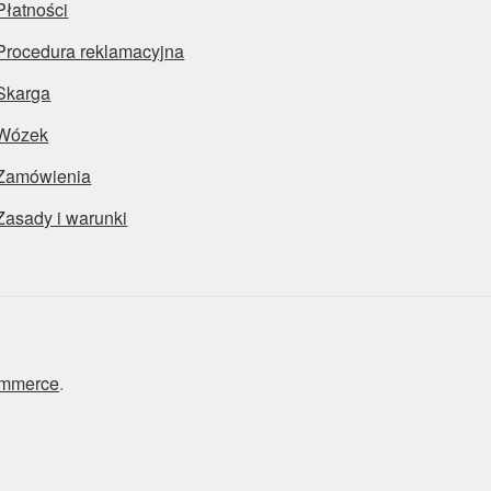
Płatności
Procedura reklamacyjna
Skarga
Wózek
Zamówienia
Zasady i warunki
ommerce
.