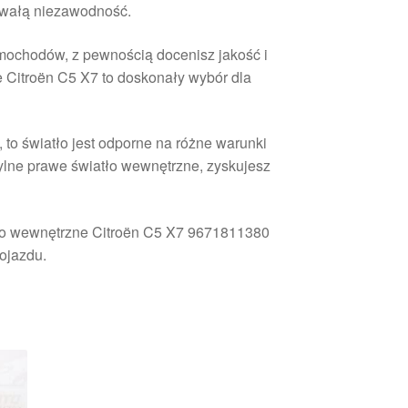
trwałą niezawodność.
mochodów, z pewnością docenisz jakość i
 Citroën C5 X7 to doskonały wybór dla
to światło jest odporne na różne warunki
ylne prawe światło wewnętrzne, zyskujesz
atło wewnętrzne Citroën C5 X7 9671811380
ojazdu.
rtowane
ług
owszych