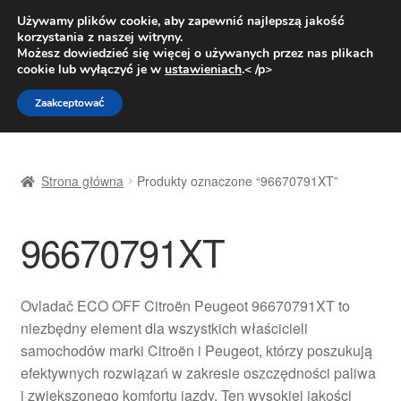
DOSTAWA od 31 zł
Używamy plików cookie, aby zapewnić najlepszą jakość
korzystania z naszej witryny.
Pn.-pt. 9:00-16:00
800 003 167
Możesz dowiedzieć się więcej o używanych przez nas plikach
cookie lub wyłączyć je w
ustawieniach
.< /p>
Przejdź
Przejdź
Menu
Zaakceptować
do
do
nawigacji
treści
Strona główna
Strona główna
Produkty oznaczone “96670791XT”
Dostawa
96670791XT
Dostawa na cały świat
Kontakt
Ovladač ECO OFF Citroën Peugeot 96670791XT to
niezbędny element dla wszystkich właścicieli
Moje konto
samochodów marki Citroën i Peugeot, którzy poszukują
efektywnych rozwiązań w zakresie oszczędności paliwa
O nas
i zwiększonego komfortu jazdy. Ten wysokiej jakości