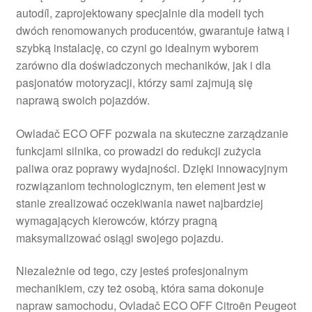
autodíl, zaprojektowany specjalnie dla modeli tych
Płatności
dwóch renomowanych producentów, gwarantuje łatwą i
szybką instalację, co czyni go idealnym wyborem
Polityka prywatności
zarówno dla doświadczonych mechaników, jak i dla
pasjonatów motoryzacji, którzy sami zajmują się
Procedura reklamacyjna
naprawą swoich pojazdów.
Owladač ECO OFF pozwala na skuteczne zarządzanie
Skarga
funkcjami silnika, co prowadzi do redukcji zużycia
paliwa oraz poprawy wydajności. Dzięki innowacyjnym
Wózek
rozwiązaniom technologicznym, ten element jest w
stanie zrealizować oczekiwania nawet najbardziej
Zamówienia
wymagających kierowców, którzy pragną
maksymalizować osiągi swojego pojazdu.
Zasady i warunki
Niezależnie od tego, czy jesteś profesjonalnym
mechanikiem, czy też osobą, która sama dokonuje
napraw samochodu, Ovladač ECO OFF Citroën Peugeot