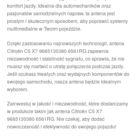
komfort jazdy. Idealna dla automechaników oraz
Płatności
pasjonatów samodzielnych napraw, ta antena jest
prostym i skutecznym sposobem, aby poprawić systemy
Polityka prywatności
multimedialne w Twoim pojeździe.
Procedura reklamacyjna
Dzięki zastosowaniu najnowszych technologii, antena
Citroën C5 X7 9665130380 6561RG zapewnia
niezawodność i stabilność sygnału, co sprawia, że nie
Skarga
musisz się martwić o utratę połączenia podczas jazdy.
Jeśli szukasz trwałych oraz wydajnych komponentów do
Wózek
swojego samochodu, nasza antena będzie idealnym
wyborem.
Zamówienia
Zainwestuj w jakość i niezawodność, które dostarczamy
Zasady i warunki
w produkcie takim jak antena Citroën C5 X7
9665130380 6561RG. Nie czekaj, aby dodać
nowoczesność i efektywność do swojego pojazdu!