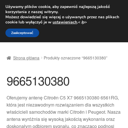
DOSTAWA od 31 zł
Używamy plików cookie, aby zapewnić najlepszą jakość
korzystania z naszej witryny.
Pn.-pt. 9:00-16:00
800 003 167
Możesz dowiedzieć się więcej o używanych przez nas plikach
cookie lub wyłączyć je w
ustawieniach
.< /p>
Przejdź
Przejdź
Menu
Zaakceptować
do
do
nawigacji
treści
Strona główna
Strona główna
Produkty oznaczone “9665130380”
Dostawa
9665130380
Dostawa na cały świat
Kontakt
Oferujemy antenę Citroën C5 X7 9665130380 6561RG,
która jest niezawodnym rozwiązaniem dla wszystkich
Moje konto
właścicieli samochodów marki Citroën i Peugeot. Nasza
antena wyróżnia się wysoką jakością wykonania oraz
O nas
doskonałym odbiorem sygnału, co znacząco podnosi