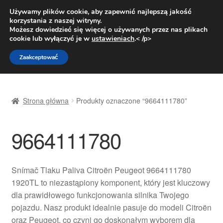
DOSTAWA od 31 zł
Używamy plików cookie, aby zapewnić najlepszą jakość
korzystania z naszej witryny.
Pn.-pt. 9:00-16:00
800 003 167
Możesz dowiedzieć się więcej o używanych przez nas plikach
cookie lub wyłączyć je w
ustawieniach
.< /p>
Przejdź
Przejdź
Menu
Zaakceptować
do
do
nawigacji
treści
Strona główna
Strona główna
Produkty oznaczone “9664111780”
Dostawa
9664111780
Dostawa na cały świat
Kontakt
Snímač Tlaku Paliva Citroën Peugeot 9664111780
1920TL to niezastąpiony komponent, który jest kluczowy
Moje konto
dla prawidłowego funkcjonowania silnika Twojego
pojazdu. Nasz produkt idealnie pasuje do modeli Citroën
O nas
oraz Peugeot, co czyni go doskonałym wyborem dla