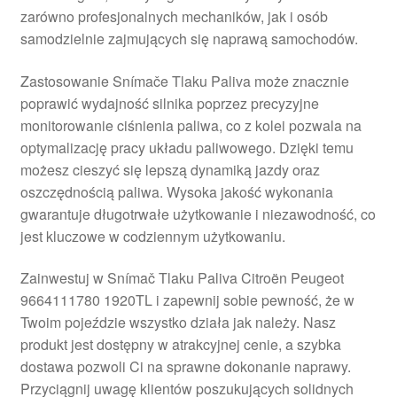
zarówno profesjonalnych mechaników, jak i osób
Płatności
samodzielnie zajmujących się naprawą samochodów.
Polityka prywatności
Zastosowanie Snímače Tlaku Paliva może znacznie
poprawić wydajność silnika poprzez precyzyjne
Procedura reklamacyjna
monitorowanie ciśnienia paliwa, co z kolei pozwala na
optymalizację pracy układu paliwowego. Dzięki temu
możesz cieszyć się lepszą dynamiką jazdy oraz
Skarga
oszczędnością paliwa. Wysoka jakość wykonania
gwarantuje długotrwałe użytkowanie i niezawodność, co
Wózek
jest kluczowe w codziennym użytkowaniu.
Zamówienia
Zainwestuj w Snímač Tlaku Paliva Citroën Peugeot
9664111780 1920TL i zapewnij sobie pewność, że w
Zasady i warunki
Twoim pojeździe wszystko działa jak należy. Nasz
produkt jest dostępny w atrakcyjnej cenie, a szybka
dostawa pozwoli Ci na sprawne dokonanie naprawy.
Przyciągnij uwagę klientów poszukujących solidnych