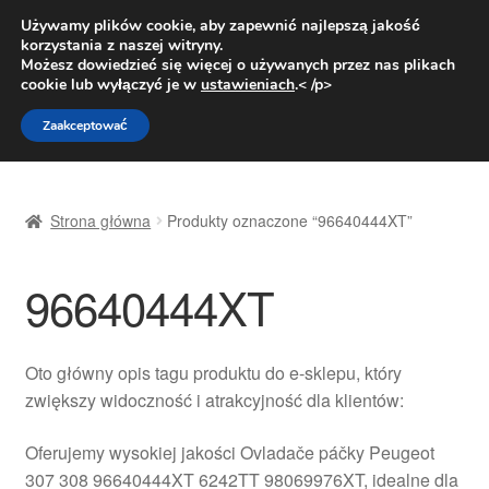
DOSTAWA od 31 zł
Używamy plików cookie, aby zapewnić najlepszą jakość
korzystania z naszej witryny.
Pn.-pt. 9:00-16:00
800 003 167
Możesz dowiedzieć się więcej o używanych przez nas plikach
cookie lub wyłączyć je w
ustawieniach
.< /p>
Przejdź
Przejdź
Menu
Zaakceptować
do
do
nawigacji
treści
Strona główna
Strona główna
Produkty oznaczone “96640444XT”
Dostawa
96640444XT
Dostawa na cały świat
Kontakt
Oto główny opis tagu produktu do e-sklepu, który
zwiększy widoczność i atrakcyjność dla klientów:
Moje konto
Oferujemy wysokiej jakości Ovladače páčky Peugeot
O nas
307 308 96640444XT 6242TT 98069976XT, idealne dla