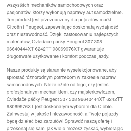
wszystkich mechaników samochodowych oraz
Płatności
pasjonatów, którzy wykonują naprawy aut samodzielnie.
Ten produkt jest przeznaczony dla pojazdów marki
Polityka prywatności
Citroën i Peugeot, zapewniając doskonałą wydajność
oraz niezawodność. Dzięki zastosowaniu najlepszych
Procedura reklamacyjna
materiałów, Ovladače páčky Peugeot 307 308
96640444XT 6242TT 98069976XT gwarantuje
długotrwałe użytkowanie i komfort podczas jazdy.
Skarga
Nasze produkty są starannie wyselekcjonowane, aby
Wózek
sprostać różnorodnym potrzebom w zakresie napraw
samochodowych. Niezależnie od tego, czy jesteś
Zamówienia
profesjonalnym mechanikiem, czy majsterkowiczem,
Ovladače páčky Peugeot 307 308 96640444XT 6242TT
Zasady i warunki
98069976XT jest doskonałym wyborem dla Ciebie.
Zainwestuj w jakość i niezawodność, a Twoje pojazdy
będą działać bez zarzutów! Sprawdź naszą ofertę i
przekonaj się sam, jak wiele możesz zyskać, wybierając