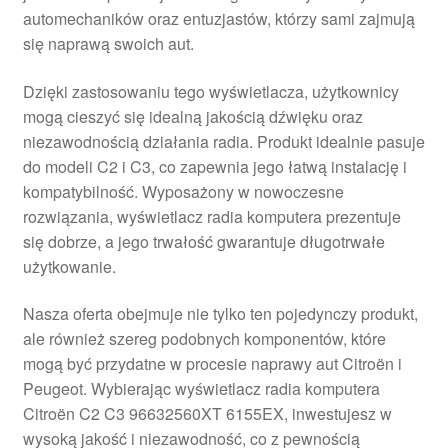
automechaników oraz entuzjastów, którzy sami zajmują
Płatności
się naprawą swoich aut.
Polityka prywatności
Dzięki zastosowaniu tego wyświetlacza, użytkownicy
mogą cieszyć się idealną jakością dźwięku oraz
Procedura reklamacyjna
niezawodnością działania radia. Produkt idealnie pasuje
do modeli C2 i C3, co zapewnia jego łatwą instalację i
kompatybilność. Wyposażony w nowoczesne
Skarga
rozwiązania, wyświetlacz radia komputera prezentuje
się dobrze, a jego trwałość gwarantuje długotrwałe
Wózek
użytkowanie.
Zamówienia
Nasza oferta obejmuje nie tylko ten pojedynczy produkt,
ale również szereg podobnych komponentów, które
Zasady i warunki
mogą być przydatne w procesie naprawy aut Citroën i
Peugeot. Wybierając wyświetlacz radia komputera
Citroën C2 C3 96632560XT 6155EX, inwestujesz w
wysoką jakość i niezawodność, co z pewnością