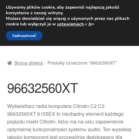
DOSTAWA od 31 zł
Używamy plików cookie, aby zapewnić najlepszą jakość
korzystania z naszej witryny.
Pn.-pt. 9:00-16:00
800 003 167
Możesz dowiedzieć się więcej o używanych przez nas plikach
cookie lub wyłączyć je w
ustawieniach
.< /p>
Przejdź
Przejdź
Menu
Zaakceptować
do
do
nawigacji
treści
Strona główna
Strona główna
Produkty oznaczone “96632560XT”
Dostawa
96632560XT
Dostawa na cały świat
Kontakt
Wyświetlacz radia komputera Citroën C2 C3
96632560XT 6155EX to niezbędny element każdego
Moje konto
pojazdu marki Citroën, który ma na celu zapewnienie
optymalnej funkcjonalności systemu audio. Ten wysokiej
O nas
jakości komponent jest szczególnie dedykowany dla