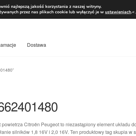
1 zł
Pn.-pt. 9
nić najlepszą jakość korzystania z naszej witryny.
żywanych przez nas plikach cookie lub wyłączyć je w
ustawieniach
.<
klamacje
Dostawa
wiat
Kontakt
Moje konto
O nas
Płatności
Polityka prywatności
401480”
mówienia
Zasady i warunki
662401480
 powietrza Citroën Peugeot to niezastąpiony element układu 
łanie silników 1,8 16V i 2,0 16V. Ten produktowy tag skupia w