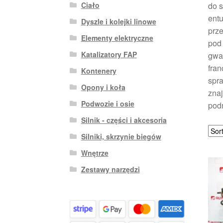
Ciało
do 
entu
Dyszle i kolejki linowe
prze
Elementy elektryczne
pod 
Katalizatory FAP
gwar
fran
Kontenery
spra
Opony i koła
znaj
Podwozie i osie
podn
Silnik - części i akcesoria
Silniki, skrzynie biegów
Wnętrze
Zestawy narzędzi