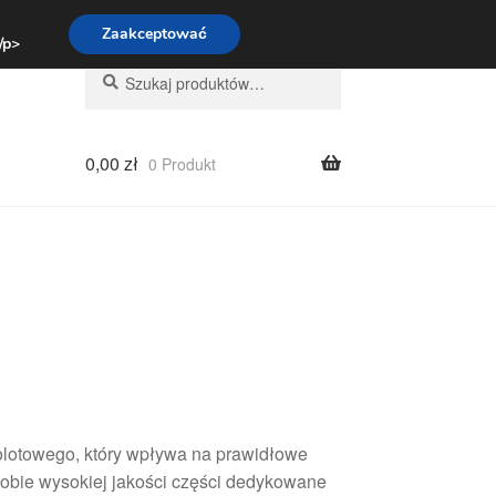
:00-16:00
800 003 167
Zaakceptować
 /p>
Szukaj:
Szukaj
0,00
zł
0 Produkt
dolotowego, który wpływa na prawidłowe
 sobie wysokiej jakości części dedykowane