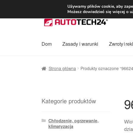
DOSTAWA od 3
Używamy plików cookie, aby zapew
Możesz dowiedzieć się więcej o u
Przejdź
Przejdź
do
do
nawigacji
treści
Dom
Zasady i warunki
Zwroty i re
Strona główna
Dostawa
Dostawa na cały ś
Strona główna
Produkty oznaczone “9662
Procedura reklamacyjna
Skarga
Wózek
Za
9
Kategorie produktów
Chłodzenie, ogrzewanie,
Wlot
klimatyzacja
dzia