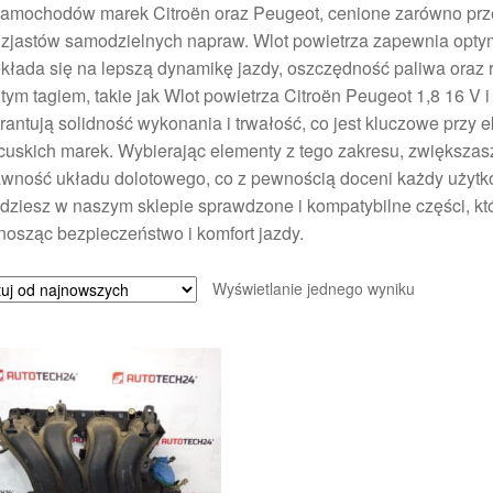
samochodów marek Citroën oraz Peugeot, cenione zarówno prze
zjastów samodzielnych napraw. Wlot powietrza zapewnia optyma
kłada się na lepszą dynamikę jazdy, oszczędność paliwa oraz r
tym tagiem, takie jak Wlot powietrza Citroën Peugeot 1,8 16 
antują solidność wykonania i trwałość, co jest kluczowe przy
cuskich marek. Wybierając elementy z tego zakresu, zwiększa
wność układu dolotowego, co z pewnością doceni każdy użytko
dziesz w naszym sklepie sprawdzone i kompatybilne części, k
osząc bezpieczeństwo i komfort jazdy.
Wyświetlanie jednego wyniku