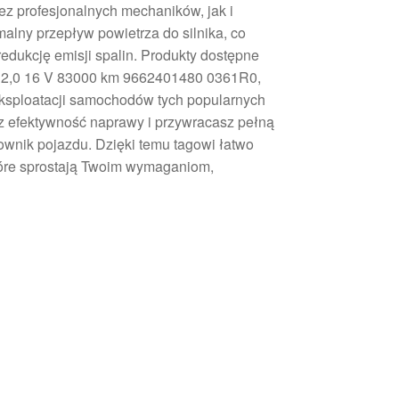
z profesjonalnych mechaników, jak i
lny przepływ powietrza do silnika, co
edukcję emisji spalin. Produkty dostępne
V i 2,0 16 V 83000 km 9662401480 0361R0,
 eksploatacji samochodów tych popularnych
sz efektywność naprawy i przywracasz pełną
wnik pojazdu. Dzięki temu tagowi łatwo
tóre sprostają Twoim wymaganiom,