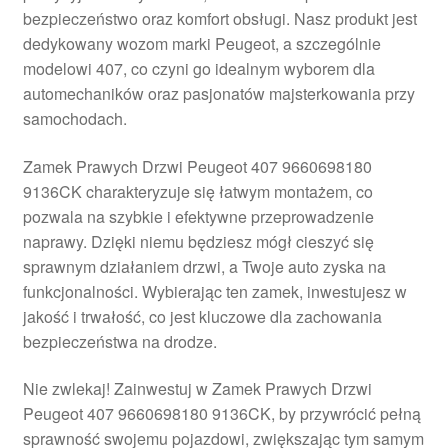
bezpieczeństwo oraz komfort obsługi. Nasz produkt jest
Płatności
dedykowany wozom marki Peugeot, a szczególnie
modelowi 407, co czyni go idealnym wyborem dla
Polityka prywatności
automechaników oraz pasjonatów majsterkowania przy
samochodach.
Procedura reklamacyjna
Zamek Prawych Drzwi Peugeot 407 9660698180
9136CK charakteryzuje się łatwym montażem, co
Skarga
pozwala na szybkie i efektywne przeprowadzenie
naprawy. Dzięki niemu będziesz mógł cieszyć się
Wózek
sprawnym działaniem drzwi, a Twoje auto zyska na
funkcjonalności. Wybierając ten zamek, inwestujesz w
Zamówienia
jakość i trwałość, co jest kluczowe dla zachowania
bezpieczeństwa na drodze.
Zasady i warunki
Nie zwlekaj! Zainwestuj w Zamek Prawych Drzwi
Peugeot 407 9660698180 9136CK, by przywrócić pełną
sprawność swojemu pojazdowi, zwiększając tym samym