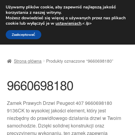
DOSTAWA od 31 zł
Używamy plików cookie, aby zapewnić najlepszą jakość
korzystania z naszej witryny.
Pn.-pt. 9:00-16:00
800 003 167
Możesz dowiedzieć się więcej o używanych przez nas plikach
cookie lub wyłączyć je w
ustawieniach
.< /p>
Przejdź
Przejdź
Menu
Zaakceptować
do
do
nawigacji
treści
Strona główna
Strona główna
Produkty oznaczone “9660698180”
Dostawa
9660698180
Dostawa na cały świat
Kontakt
Zamek Prawych Drzwi Peugeot 407 9660698180
9136CK to wysokiej jakości element, który jest
Moje konto
niezbędny do prawidłowego działania drzwi w Twoim
samochodzie. Dzięki solidnej konstrukcji oraz
O nas
precyzyjnemu wykonaniu, ten zamek zapewnia