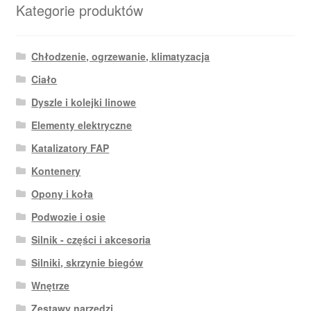
Kategorie produktów
Chłodzenie, ogrzewanie, klimatyzacja
Ciało
Dyszle i kolejki linowe
Elementy elektryczne
Katalizatory FAP
Kontenery
Opony i koła
Podwozie i osie
Silnik - części i akcesoria
Silniki, skrzynie biegów
Wnętrze
Zestawy narzędzi