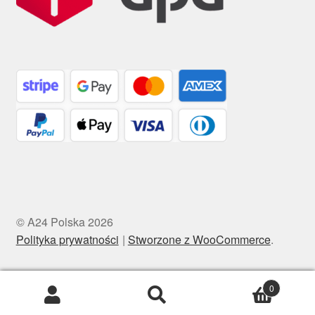
© A24 Polska 2026
Polityka prywatności
Stworzone z WooCommerce
.
0
Szukaj:
Szukaj