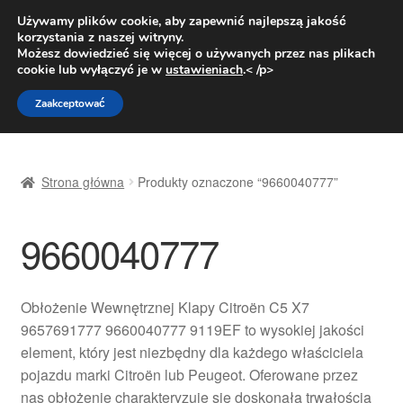
DOSTAWA od 31 zł
Używamy plików cookie, aby zapewnić najlepszą jakość
korzystania z naszej witryny.
Pn.-pt. 9:00-16:00
800 003 167
Możesz dowiedzieć się więcej o używanych przez nas plikach
cookie lub wyłączyć je w
ustawieniach
.< /p>
Przejdź
Przejdź
Menu
Zaakceptować
do
do
nawigacji
treści
Strona główna
Strona główna
Produkty oznaczone “9660040777”
Dostawa
9660040777
Dostawa na cały świat
Kontakt
Obłożenie Wewnętrznej Klapy Citroën C5 X7
9657691777 9660040777 9119EF to wysokiej jakości
Moje konto
element, który jest niezbędny dla każdego właściciela
pojazdu marki Citroën lub Peugeot. Oferowane przez
O nas
nas obłożenie charakteryzuje się doskonałą trwałością