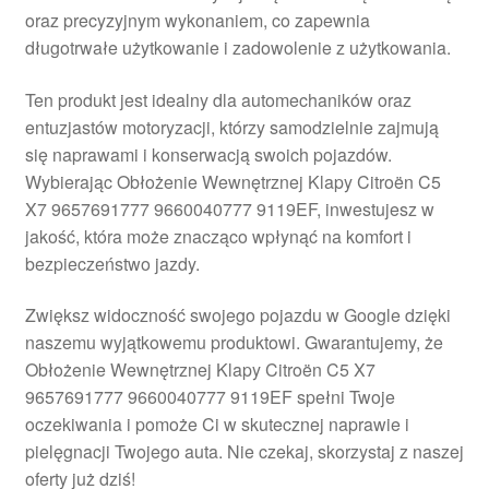
oraz precyzyjnym wykonaniem, co zapewnia
Płatności
długotrwałe użytkowanie i zadowolenie z użytkowania.
Polityka prywatności
Ten produkt jest idealny dla automechaników oraz
entuzjastów motoryzacji, którzy samodzielnie zajmują
Procedura reklamacyjna
się naprawami i konserwacją swoich pojazdów.
Wybierając Obłożenie Wewnętrznej Klapy Citroën C5
X7 9657691777 9660040777 9119EF, inwestujesz w
Skarga
jakość, która może znacząco wpłynąć na komfort i
bezpieczeństwo jazdy.
Wózek
Zwiększ widoczność swojego pojazdu w Google dzięki
Zamówienia
naszemu wyjątkowemu produktowi. Gwarantujemy, że
Obłożenie Wewnętrznej Klapy Citroën C5 X7
Zasady i warunki
9657691777 9660040777 9119EF spełni Twoje
oczekiwania i pomoże Ci w skutecznej naprawie i
pielęgnacji Twojego auta. Nie czekaj, skorzystaj z naszej
oferty już dziś!