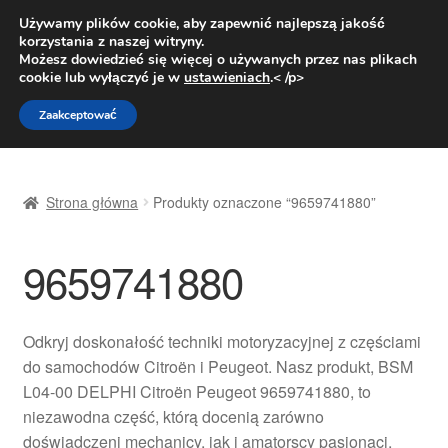
DOSTAWA od 31 zł
Używamy plików cookie, aby zapewnić najlepszą jakość
korzystania z naszej witryny.
Pn.-pt. 9:00-16:00
800 003 167
Możesz dowiedzieć się więcej o używanych przez nas plikach
cookie lub wyłączyć je w
ustawieniach
.< /p>
Przejdź
Przejdź
Menu
Zaakceptować
do
do
nawigacji
treści
Strona główna
Strona główna
Produkty oznaczone “9659741880”
Dostawa
9659741880
Dostawa na cały świat
Kontakt
Odkryj doskonałość techniki motoryzacyjnej z częściami
do samochodów Citroën i Peugeot. Nasz produkt, BSM
Moje konto
L04-00 DELPHI Citroën Peugeot 9659741880, to
niezawodna część, którą docenią zarówno
O nas
doświadczeni mechanicy, jak i amatorscy pasjonaci,