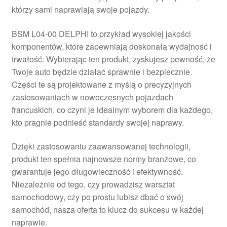
którzy sami naprawiają swoje pojazdy.
Płatności
BSM L04-00 DELPHI to przykład wysokiej jakości
Polityka prywatności
komponentów, które zapewniają doskonałą wydajność i
trwałość. Wybierając ten produkt, zyskujesz pewność, że
Procedura reklamacyjna
Twoje auto będzie działać sprawnie i bezpiecznie.
Części te są projektowane z myślą o precyzyjnych
zastosowaniach w nowoczesnych pojazdach
Skarga
francuskich, co czyni je idealnym wyborem dla każdego,
kto pragnie podnieść standardy swojej naprawy.
Wózek
Dzięki zastosowaniu zaawansowanej technologii,
Zamówienia
produkt ten spełnia najnowsze normy branżowe, co
gwarantuje jego długowieczność i efektywność.
Zasady i warunki
Niezależnie od tego, czy prowadzisz warsztat
samochodowy, czy po prostu lubisz dbać o swój
samochód, nasza oferta to klucz do sukcesu w każdej
naprawie.