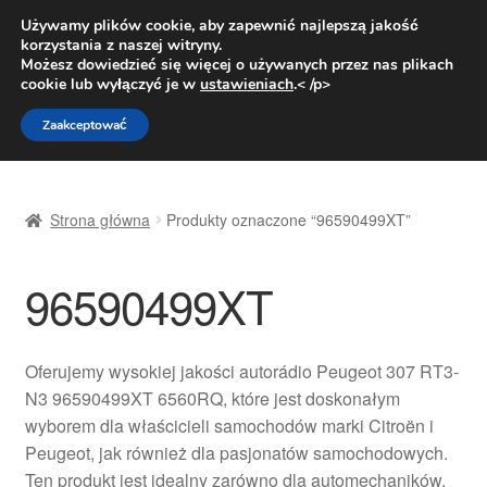
DOSTAWA od 31 zł
Używamy plików cookie, aby zapewnić najlepszą jakość
korzystania z naszej witryny.
Pn.-pt. 9:00-16:00
800 003 167
Możesz dowiedzieć się więcej o używanych przez nas plikach
cookie lub wyłączyć je w
ustawieniach
.< /p>
Przejdź
Przejdź
Menu
Zaakceptować
do
do
nawigacji
treści
Strona główna
Strona główna
Produkty oznaczone “96590499XT”
Dostawa
96590499XT
Dostawa na cały świat
Kontakt
Oferujemy wysokiej jakości autorádio Peugeot 307 RT3-
N3 96590499XT 6560RQ, które jest doskonałym
Moje konto
wyborem dla właścicieli samochodów marki Citroën i
Peugeot, jak również dla pasjonatów samochodowych.
O nas
Ten produkt jest idealny zarówno dla automechaników,