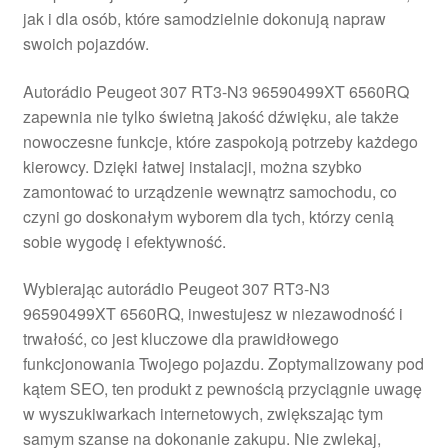
jak i dla osób, które samodzielnie dokonują napraw
Płatności
swoich pojazdów.
Polityka prywatności
Autorádio Peugeot 307 RT3-N3 96590499XT 6560RQ
zapewnia nie tylko świetną jakość dźwięku, ale także
Procedura reklamacyjna
nowoczesne funkcje, które zaspokoją potrzeby każdego
kierowcy. Dzięki łatwej instalacji, można szybko
zamontować to urządzenie wewnątrz samochodu, co
Skarga
czyni go doskonałym wyborem dla tych, którzy cenią
sobie wygodę i efektywność.
Wózek
Wybierając autorádio Peugeot 307 RT3-N3
Zamówienia
96590499XT 6560RQ, inwestujesz w niezawodność i
trwałość, co jest kluczowe dla prawidłowego
Zasady i warunki
funkcjonowania Twojego pojazdu. Zoptymalizowany pod
kątem SEO, ten produkt z pewnością przyciągnie uwagę
w wyszukiwarkach internetowych, zwiększając tym
samym szanse na dokonanie zakupu. Nie zwlekaj,