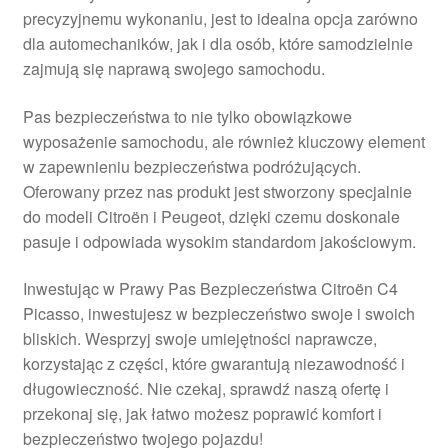
precyzyjnemu wykonaniu, jest to idealna opcja zarówno
Płatności
dla automechaników, jak i dla osób, które samodzielnie
zajmują się naprawą swojego samochodu.
Polityka prywatności
Pas bezpieczeństwa to nie tylko obowiązkowe
Procedura reklamacyjna
wyposażenie samochodu, ale również kluczowy element
w zapewnieniu bezpieczeństwa podróżujących.
Oferowany przez nas produkt jest stworzony specjalnie
Skarga
do modeli Citroën i Peugeot, dzięki czemu doskonale
pasuje i odpowiada wysokim standardom jakościowym.
Wózek
Inwestując w Prawy Pas Bezpieczeństwa Citroën C4
Zamówienia
Picasso, inwestujesz w bezpieczeństwo swoje i swoich
bliskich. Wesprzyj swoje umiejętności naprawcze,
Zasady i warunki
korzystając z części, które gwarantują niezawodność i
długowieczność. Nie czekaj, sprawdź naszą ofertę i
przekonaj się, jak łatwo możesz poprawić komfort i
bezpieczeństwo twojego pojazdu!