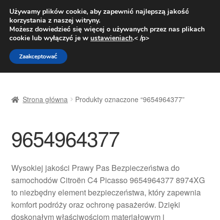
DOSTAWA od 31 zł
Używamy plików cookie, aby zapewnić najlepszą jakość
korzystania z naszej witryny.
Pn.-pt. 9:00-16:00
800 003 167
Możesz dowiedzieć się więcej o używanych przez nas plikach
cookie lub wyłączyć je w
ustawieniach
.< /p>
Przejdź
Przejdź
Menu
Zaakceptować
do
do
nawigacji
treści
Strona główna
Strona główna
Produkty oznaczone “9654964377”
Dostawa
9654964377
Dostawa na cały świat
Kontakt
Wysokiej jakości Prawy Pas Bezpieczeństwa do
samochodów Citroën C4 Picasso 9654964377 8974XG
Moje konto
to niezbędny element bezpieczeństwa, który zapewnia
komfort podróży oraz ochronę pasażerów. Dzięki
O nas
doskonałym właściwościom materiałowym i