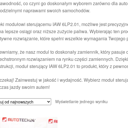
zawodność, co czyni go doskonałym wyborem zarówno dla autom
odzielnymi naprawami swoich samochodów.
ki modułowi sterującemu IAW 6LP2.01, możliwe jest precyzyjne
na lepsze osiągi oraz niższe zużycie paliwa. Wybierając ten pro
tywne rozwiązanie, które spełni wszelkie wymagania Twojego 
wniamy, że nasz modul to doskonały zamiennik, który pasuje d
chstronnym rozwiązaniem na rynku części zamiennych. Dzięki 
trukcji, moduł sterujący IAW 6LP2.01 to produkt, który z pewno
czekaj! Zainwestuj w jakość i wydajność. Wybierz moduł sterują
czas jazdy swoim autem!
Wyświetlanie jednego wyniku