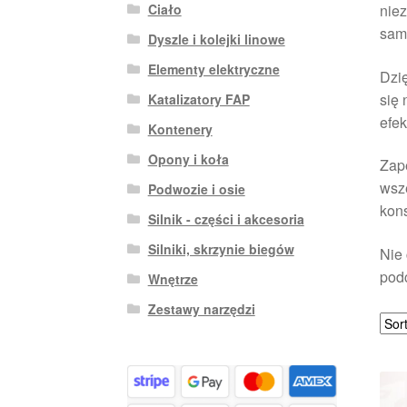
Ciało
nie
sam
Dyszle i kolejki linowe
Elementy elektryczne
Dzię
się 
Katalizatory FAP
efek
Kontenery
Opony i koła
Zape
wsze
Podwozie i osie
kons
Silnik - części i akcesoria
Silniki, skrzynie biegów
Nie 
pod
Wnętrze
Zestawy narzędzi