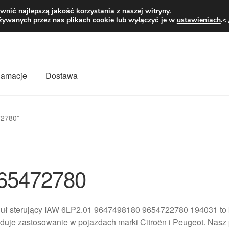
1 zł
Pn.-pt. 9
nić najlepszą jakość korzystania z naszej witryny.
żywanych przez nas plikach cookie lub wyłączyć je w
ustawieniach
.<
klamacje
Dostawa
wiat
Kontakt
Moje konto
O nas
Płatności
Polityka prywatności
72780”
mówienia
Zasady i warunki
65472780
uł sterujący IAW 6LP2.01 9647498180 9654722780 194031 to kl
duje zastosowanie w pojazdach marki Citroën i Peugeot. Nasz