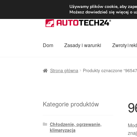
DOSTAWA od 3
Używamy plików cookie, aby zapew
Możesz dowiedzieć się więcej o u
Przejdź
Przejdź
do
do
nawigacji
treści
Dom
Zasady i warunki
Zwroty i re
Strona główna
Dostawa
Dostawa na cały ś
Strona główna
Produkty oznaczone “9654
Procedura reklamacyjna
Skarga
Wózek
Za
9
Kategorie produktów
Chłodzenie, ogrzewanie,
Mod
klimatyzacja
znaj