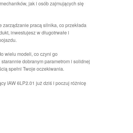
echaników, jak i osób zajmujących się
 zarządzanie pracą silnika, co przekłada
dukt, inwestujesz w długotrwałe i
pojazdu.
o wielu modeli, co czyni go
starannie dobranym parametrom i solidnej
ścią spełni Twoje oczekiwania.
cy IAW 6LP2.01 już dziś i poczuj różnicę