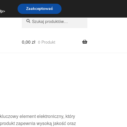
:00-16:00
800 003 167
Zaakceptować
 /p>
Szukaj:
Szukaj
0,00
zł
0 Produkt
uczowy element elektroniczny, który
 produkt zapewnia wysoką jakość oraz