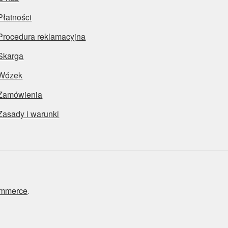
Płatności
Procedura reklamacyjna
Skarga
Wózek
Zamówienia
Zasady i warunki
ommerce
.