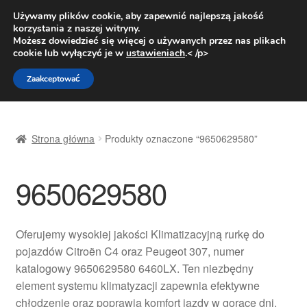
DOSTAWA od 31 zł
Używamy plików cookie, aby zapewnić najlepszą jakość
korzystania z naszej witryny.
Pn.-pt. 9:00-16:00
800 003 167
Możesz dowiedzieć się więcej o używanych przez nas plikach
cookie lub wyłączyć je w
ustawieniach
.< /p>
Przejdź
Przejdź
Menu
Zaakceptować
do
do
nawigacji
treści
Strona główna
Strona główna
Produkty oznaczone “9650629580”
Dostawa
9650629580
Dostawa na cały świat
Kontakt
Oferujemy wysokiej jakości Klimatizacyjną rurkę do
pojazdów Citroën C4 oraz Peugeot 307, numer
Moje konto
katalogowy 9650629580 6460LX. Ten niezbędny
element systemu klimatyzacji zapewnia efektywne
O nas
chłodzenie oraz poprawia komfort jazdy w gorące dni.