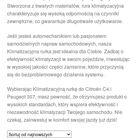
Stworzona z trwałych materiałów, rura klimatyzacyjna
Płatności
charakteryzuje się wysoką odpornością na czynniki
zewnętrzne, co gwarantuje długotrwałe użytkowanie.
Polityka prywatności
Jeśli jesteś automechanikiem lub pasjonatem
Procedura reklamacyjna
samodzielnych napraw samochodowych, nasza
Klimatizacyjna rurka jest idealna dla Ciebie. Zadbaj o
efektywność klimatyzacji w swoim pojeździe, inwestując
Skarga
w wysokiej jakości części zamienne, które przyczynią
się do bezproblemowego działania systemu.
Wózek
Wybierając Klimatizacyjną rurkę do Citroën C4 i
Zamówienia
Peugeot 307, masz pewność, że otrzymujesz produkt o
wysokich standardach, który wspiera efektywność i
Zasady i warunki
niezawodność klimatyzacji Twojego samochodu. Nie
czekaj, zainwestuj w komfort swojej jazdy już dziś!