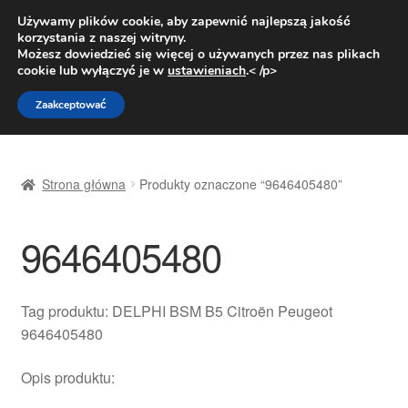
DOSTAWA od 31 zł
Używamy plików cookie, aby zapewnić najlepszą jakość
korzystania z naszej witryny.
Pn.-pt. 9:00-16:00
800 003 167
Możesz dowiedzieć się więcej o używanych przez nas plikach
cookie lub wyłączyć je w
ustawieniach
.< /p>
Przejdź
Przejdź
Menu
Zaakceptować
do
do
nawigacji
treści
Strona główna
Strona główna
Produkty oznaczone “9646405480”
Dostawa
9646405480
Dostawa na cały świat
Kontakt
Tag produktu: DELPHI BSM B5 Citroën Peugeot
9646405480
Moje konto
Opis produktu:
O nas