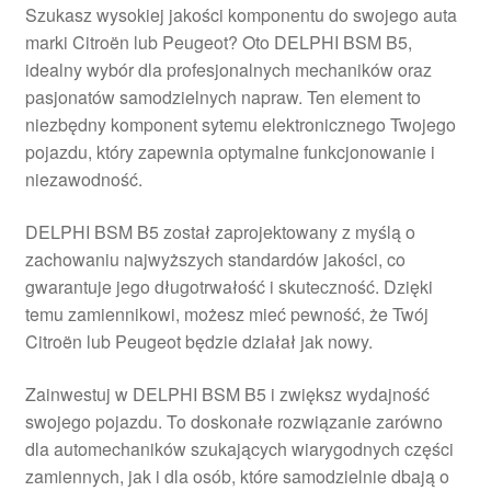
Szukasz wysokiej jakości komponentu do swojego auta
Płatności
marki Citroën lub Peugeot? Oto DELPHI BSM B5,
idealny wybór dla profesjonalnych mechaników oraz
Polityka prywatności
pasjonatów samodzielnych napraw. Ten element to
niezbędny komponent sytemu elektronicznego Twojego
pojazdu, który zapewnia optymalne funkcjonowanie i
Procedura reklamacyjna
niezawodność.
Skarga
DELPHI BSM B5 został zaprojektowany z myślą o
zachowaniu najwyższych standardów jakości, co
Wózek
gwarantuje jego długotrwałość i skuteczność. Dzięki
temu zamiennikowi, możesz mieć pewność, że Twój
Zamówienia
Citroën lub Peugeot będzie działał jak nowy.
Zasady i warunki
Zainwestuj w DELPHI BSM B5 i zwiększ wydajność
swojego pojazdu. To doskonałe rozwiązanie zarówno
dla automechaników szukających wiarygodnych części
zamiennych, jak i dla osób, które samodzielnie dbają o