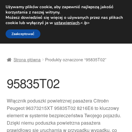
DOSTAWA od 31 zł
Używamy plików cookie, aby zapewnić najlepszą jakość
korzystania z naszej witryny.
Pn.-pt. 9:00-16:00
800 003 167
Możesz dowiedzieć się więcej o używanych przez nas plikach
cookie lub wyłączyć je w
ustawieniach
.< /p>
Przejdź
Przejdź
Menu
Zaakceptować
do
do
nawigacji
treści
Strona główna
Strona główna
Produkty oznaczone “95835T02”
Dostawa
95835T02
Dostawa na cały świat
Kontakt
Włącznik poduszki powietrznej pasażera Citroën
Peugeot 96373215XT 95835T02 8216E6 to kluczowy
Moje konto
element w systemie bezpieczeństwa Twojego pojazdu.
Dzięki niemu poduszka powietrzna pasażera
O nas
prawidłowo się uruchamia w przypadku wypadku, co