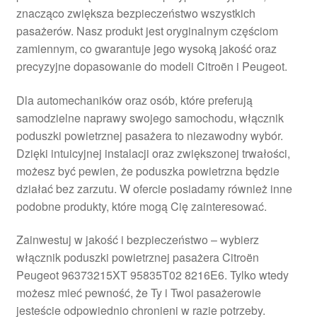
znacząco zwiększa bezpieczeństwo wszystkich
Płatności
pasażerów. Nasz produkt jest oryginalnym częściom
zamiennym, co gwarantuje jego wysoką jakość oraz
Polityka prywatności
precyzyjne dopasowanie do modeli Citroën i Peugeot.
Procedura reklamacyjna
Dla automechaników oraz osób, które preferują
samodzielne naprawy swojego samochodu, włącznik
poduszki powietrznej pasażera to niezawodny wybór.
Skarga
Dzięki intuicyjnej instalacji oraz zwiększonej trwałości,
możesz być pewien, że poduszka powietrzna będzie
Wózek
działać bez zarzutu. W ofercie posiadamy również inne
podobne produkty, które mogą Cię zainteresować.
Zamówienia
Zainwestuj w jakość i bezpieczeństwo – wybierz
Zasady i warunki
włącznik poduszki powietrznej pasażera Citroën
Peugeot 96373215XT 95835T02 8216E6. Tylko wtedy
możesz mieć pewność, że Ty i Twoi pasażerowie
jesteście odpowiednio chronieni w razie potrzeby.