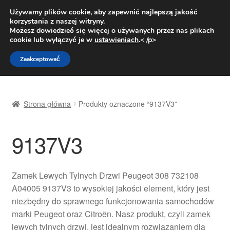
DOSTAWA od 31 zł
Używamy plików cookie, aby zapewnić najlepszą jakość
korzystania z naszej witryny.
Pn.-pt. 9:00-16:00
800 003 167
Możesz dowiedzieć się więcej o używanych przez nas plikach
cookie lub wyłączyć je w
ustawieniach
.< /p>
Przejdź
Przejdź
Menu
Zaakceptować
do
do
nawigacji
treści
Strona główna
Strona główna
Produkty oznaczone “9137V3”
Dostawa
9137V3
Dostawa na cały świat
Kontakt
Zamek Lewych Tylnych Drzwi Peugeot 308 732108
A04005 9137V3 to wysokiej jakości element, który jest
Moje konto
niezbędny do sprawnego funkcjonowania samochodów
marki Peugeot oraz Citroën. Nasz produkt, czyli zamek
O nas
lewych tylnych drzwi, jest idealnym rozwiązaniem dla