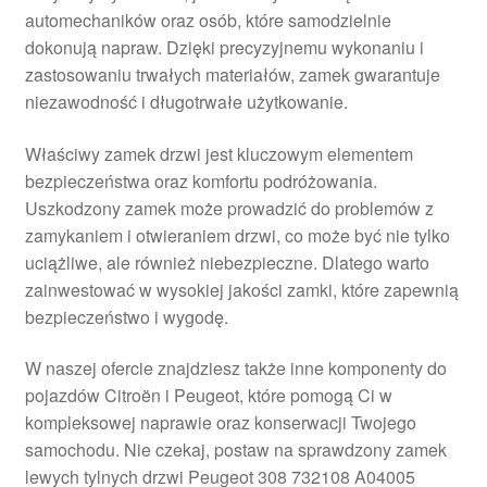
automechaników oraz osób, które samodzielnie
Płatności
dokonują napraw. Dzięki precyzyjnemu wykonaniu i
zastosowaniu trwałych materiałów, zamek gwarantuje
Polityka prywatności
niezawodność i długotrwałe użytkowanie.
Procedura reklamacyjna
Właściwy zamek drzwi jest kluczowym elementem
bezpieczeństwa oraz komfortu podróżowania.
Uszkodzony zamek może prowadzić do problemów z
Skarga
zamykaniem i otwieraniem drzwi, co może być nie tylko
uciążliwe, ale również niebezpieczne. Dlatego warto
Wózek
zainwestować w wysokiej jakości zamki, które zapewnią
bezpieczeństwo i wygodę.
Zamówienia
W naszej ofercie znajdziesz także inne komponenty do
Zasady i warunki
pojazdów Citroën i Peugeot, które pomogą Ci w
kompleksowej naprawie oraz konserwacji Twojego
samochodu. Nie czekaj, postaw na sprawdzony zamek
lewych tylnych drzwi Peugeot 308 732108 A04005