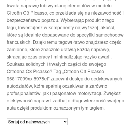
trwałą naprawę lub wymianę elementów w modelu
Płatności
Citroën C3 Picasso, co przekłada się na niezawodność i
bezpieczeństwo pojazdu. Wybierając produkt z tego
Polityka prywatności
tagu, inwestujesz w komponenty najwyższej jakości,
które są idealnie dopasowane do specyfiki samochodów
Procedura reklamacyjna
francuskich. Dzięki temu tagowi łatwo znajdziesz części
zamienne, które znacznie ułatwią każdą naprawę,
skracając czas pracy i minimalizując ryzyko awarii.
Skarga
Szukasz solidnych i trwałych części do swojego
Citroëna C3 Picasso? Tag „Citroën C3 Picasso
Wózek
96817099xx 8975et” zapewni dostęp do dedykowanych
autodziałów, które spełnią oczekiwania zarówno
Zamówienia
profesjonalistów, jak i pasjonatów motoryzacji. Zwiększ
efektywność napraw i zadbaj o długowieczność swojego
Zasady i warunki
auta dzięki produktom oznaczonym tym tagiem.