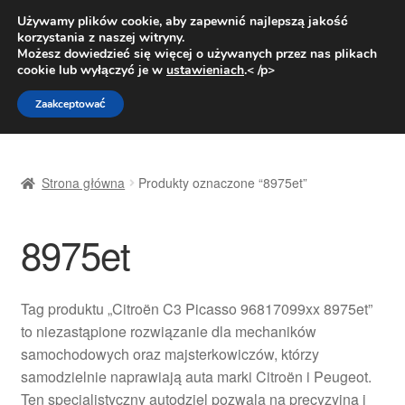
DOSTAWA od 31 zł
Używamy plików cookie, aby zapewnić najlepszą jakość
korzystania z naszej witryny.
Pn.-pt. 9:00-16:00
800 003 167
Możesz dowiedzieć się więcej o używanych przez nas plikach
cookie lub wyłączyć je w
ustawieniach
.< /p>
Przejdź
Przejdź
Menu
Zaakceptować
do
do
nawigacji
treści
Strona główna
Strona główna
Produkty oznaczone “8975et”
Dostawa
8975et
Dostawa na cały świat
Kontakt
Tag produktu „Citroën C3 Picasso 96817099xx 8975et”
to niezastąpione rozwiązanie dla mechaników
Moje konto
samochodowych oraz majsterkowiczów, którzy
samodzielnie naprawiają auta marki Citroën i Peugeot.
O nas
Ten specjalistyczny autodziel pozwala na precyzyjną i