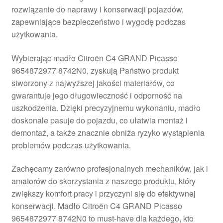
rozwiązanie do naprawy i konserwacji pojazdów,
Płatności
zapewniające bezpieczeństwo i wygodę podczas
użytkowania.
Polityka prywatności
Wybierając madło Citroën C4 GRAND Picasso
Procedura reklamacyjna
9654872977 8742N0, zyskują Państwo produkt
stworzony z najwyższej jakości materiałów, co
gwarantuje jego długowieczność i odporność na
Skarga
uszkodzenia. Dzięki precyzyjnemu wykonaniu, madło
doskonale pasuje do pojazdu, co ułatwia montaż i
Wózek
demontaż, a także znacznie obniża ryzyko wystąpienia
problemów podczas użytkowania.
Zamówienia
Zachęcamy zarówno profesjonalnych mechaników, jak i
Zasady i warunki
amatorów do skorzystania z naszego produktu, który
zwiększy komfort pracy i przyczyni się do efektywnej
konserwacji. Madło Citroën C4 GRAND Picasso
9654872977 8742N0 to must-have dla każdego, kto