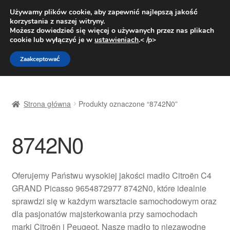
DOSTAWA od 31 zł
Używamy plików cookie, aby zapewnić najlepszą jakość
korzystania z naszej witryny.
Pn.-pt. 9:00-16:00
800 003 167
Możesz dowiedzieć się więcej o używanych przez nas plikach
cookie lub wyłączyć je w
ustawieniach
.< /p>
Przejdź
Przejdź
Menu
Zaakceptować
do
do
nawigacji
treści
Strona główna
Strona główna
Produkty oznaczone “8742N0”
Dostawa
8742N0
Dostawa na cały świat
Kontakt
Oferujemy Państwu wysokiej jakości madło Citroën C4
GRAND Picasso 9654872977 8742N0, które idealnie
Moje konto
sprawdzi się w każdym warsztacie samochodowym oraz
dla pasjonatów majsterkowania przy samochodach
O nas
marki Citroën i Peugeot. Nasze madło to niezawodne