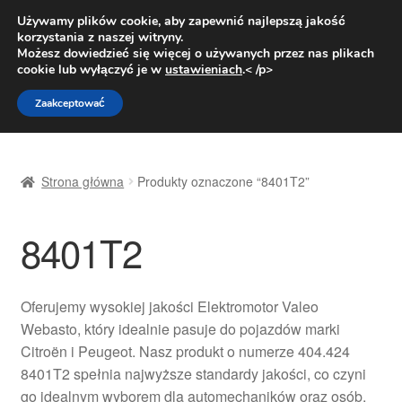
DOSTAWA od 31 zł
Używamy plików cookie, aby zapewnić najlepszą jakość
korzystania z naszej witryny.
Pn.-pt. 9:00-16:00
800 003 167
Możesz dowiedzieć się więcej o używanych przez nas plikach
cookie lub wyłączyć je w
ustawieniach
.< /p>
Przejdź
Przejdź
Menu
Zaakceptować
do
do
nawigacji
treści
Strona główna
Strona główna
Produkty oznaczone “8401T2”
Dostawa
8401T2
Dostawa na cały świat
Kontakt
Oferujemy wysokiej jakości Elektromotor Valeo
Webasto, który idealnie pasuje do pojazdów marki
Moje konto
Citroën i Peugeot. Nasz produkt o numerze 404.424
8401T2 spełnia najwyższe standardy jakości, co czyni
O nas
go idealnym wyborem dla automechaników oraz osób,