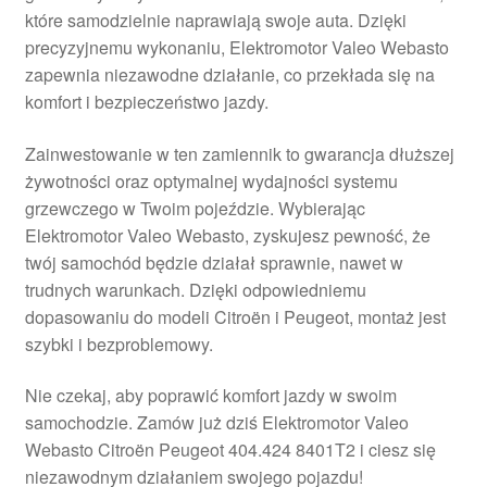
które samodzielnie naprawiają swoje auta. Dzięki
Płatności
precyzyjnemu wykonaniu, Elektromotor Valeo Webasto
zapewnia niezawodne działanie, co przekłada się na
Polityka prywatności
komfort i bezpieczeństwo jazdy.
Procedura reklamacyjna
Zainwestowanie w ten zamiennik to gwarancja dłuższej
żywotności oraz optymalnej wydajności systemu
grzewczego w Twoim pojeździe. Wybierając
Skarga
Elektromotor Valeo Webasto, zyskujesz pewność, że
twój samochód będzie działał sprawnie, nawet w
Wózek
trudnych warunkach. Dzięki odpowiedniemu
dopasowaniu do modeli Citroën i Peugeot, montaż jest
Zamówienia
szybki i bezproblemowy.
Zasady i warunki
Nie czekaj, aby poprawić komfort jazdy w swoim
samochodzie. Zamów już dziś Elektromotor Valeo
Webasto Citroën Peugeot 404.424 8401T2 i ciesz się
niezawodnym działaniem swojego pojazdu!