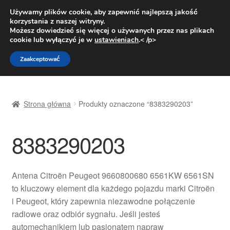
DOSTAWA od 31 zł
Używamy plików cookie, aby zapewnić najlepszą jakość
korzystania z naszej witryny.
Pn.-pt. 9:00-16:00
800 003 167
Możesz dowiedzieć się więcej o używanych przez nas plikach
cookie lub wyłączyć je w
ustawieniach
.< /p>
Przejdź
Przejdź
Menu
Zaakceptować
do
do
nawigacji
treści
Strona główna
Strona główna
Produkty oznaczone “8383290203”
Dostawa
8383290203
Dostawa na cały świat
Kontakt
Antena Citroën Peugeot 9660800680 6561KW 6561SN
to kluczowy element dla każdego pojazdu marki Citroën
Moje konto
i Peugeot, który zapewnia niezawodne połączenie
radiowe oraz odbiór sygnału. Jeśli jesteś
O nas
automechanikiem lub pasjonatem napraw