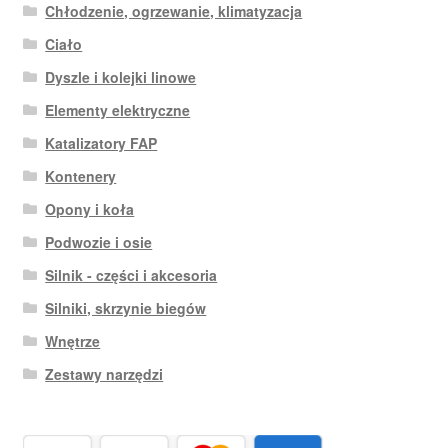
Chłodzenie, ogrzewanie, klimatyzacja
Ciało
Dyszle i kolejki linowe
Elementy elektryczne
Katalizatory FAP
Kontenery
Opony i koła
Podwozie i osie
Silnik - części i akcesoria
Silniki, skrzynie biegów
Wnętrze
Zestawy narzędzi