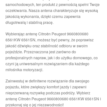
samochodowych, ten produkt z pewnością spełni Twoje
Płatności
oczekiwania. Nasza antena charakteryzuje się wysoką
jakością wykonania, dzięki czemu zapewnia
Polityka prywatności
długotrwałą i stabilną pracę.
Procedura reklamacyjna
Wybierając antenę Citroën Peugeot 9660800680
6561KW 6561SN, możesz być pewny, że poprawisz
jakość dźwięku oraz stabilność odbioru w swoim
Skarga
pojeździe. Przeznaczona jest zarówno do
profesjonalnych napraw, jak i do użytku domowego, co
Wózek
czyni ją uniwersalnym rozwiązaniem dla każdego
miłośnika motoryzacji.
Zamówienia
Zainwestuj w definitwne rozwiązanie dla swojego
Zasady i warunki
pojazdu, które zwiększy komfort jazdy i zapewni
nieprzerwaną rozrywkę podczas podróży. Wybierz
antenę Citroën Peugeot 9660800680 6561KW 6561SN i
przekonaj się o jej niezawodności!