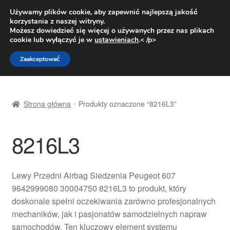
DOSTAWA od 31 zł
Używamy plików cookie, aby zapewnić najlepszą jakość
korzystania z naszej witryny.
Pn.-pt. 9:00-16:00
800 003 167
Możesz dowiedzieć się więcej o używanych przez nas plikach
cookie lub wyłączyć je w
ustawieniach
.< /p>
Przejdź
Przejdź
Menu
Zaakceptować
do
do
nawigacji
treści
Strona główna
Strona główna
Produkty oznaczone “8216L3”
Dostawa
8216L3
Dostawa na cały świat
Kontakt
Lewy Przedni Airbag Siedzenia Peugeot 607
9642999080 30004750 8216L3 to produkt, który
Moje konto
doskonale spełni oczekiwania zarówno profesjonalnych
mechaników, jak i pasjonatów samodzielnych napraw
O nas
samochodów. Ten kluczowy element systemu