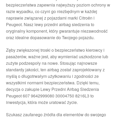
bezpieczeństwa zapewnia najwyższy poziom ochrony w
Płatności
razie wypadku, co czyni go niezbędnym w każdej
naprawie związanej z pojazdami marki Citroën i
Polityka prywatności
Peugeot. Nasz lewy przedni airbag siedzenia to
oryginalny komponent, który gwarantuje niezawodność
Procedura reklamacyjna
oraz idealne dopasowanie do Twojego pojazdu.
Zęby zwiększonej troski o bezpieczeństwo kierowcy i
Skarga
pasażerów, ważne jest, aby wymieniać uszkodzone lub
zużyte podzespoły na nowe. Stosując najnowsze
Wózek
standardy jakości, ten airbag został zaprojektowany z
myślą o długotrwałym użytkowaniu i zgodności ze
Zamówienia
wszystkimi normami bezpieczeństwa. Dzięki temu,
decyzja o zakupie Lewy Przedni Airbag Siedzenia
Zasady i warunki
Peugeot 607 9642999080 30004750 8216L3 to
inwestycja, która może uratować życie.
Szukasz zaufanego źródła dla elementów do swojego