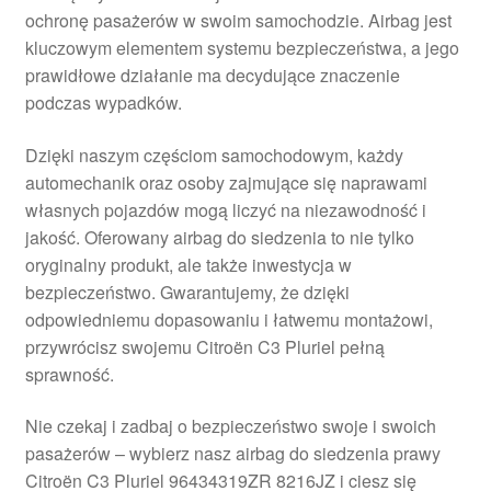
ochronę pasażerów w swoim samochodzie. Airbag jest
Płatności
kluczowym elementem systemu bezpieczeństwa, a jego
prawidłowe działanie ma decydujące znaczenie
Polityka prywatności
podczas wypadków.
Procedura reklamacyjna
Dzięki naszym częściom samochodowym, każdy
automechanik oraz osoby zajmujące się naprawami
własnych pojazdów mogą liczyć na niezawodność i
Skarga
jakość. Oferowany airbag do siedzenia to nie tylko
oryginalny produkt, ale także inwestycja w
Wózek
bezpieczeństwo. Gwarantujemy, że dzięki
odpowiedniemu dopasowaniu i łatwemu montażowi,
Zamówienia
przywrócisz swojemu Citroën C3 Pluriel pełną
sprawność.
Zasady i warunki
Nie czekaj i zadbaj o bezpieczeństwo swoje i swoich
pasażerów – wybierz nasz airbag do siedzenia prawy
Citroën C3 Pluriel 96434319ZR 8216JZ i ciesz się