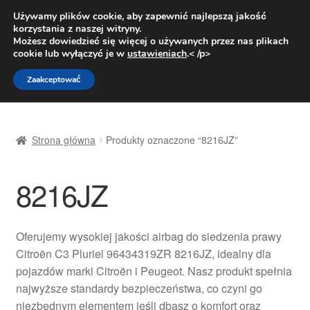
DOSTAWA od 31 zł
Używamy plików cookie, aby zapewnić najlepszą jakość
korzystania z naszej witryny.
Pn.-pt. 9:00-16:00
800 003 167
Możesz dowiedzieć się więcej o używanych przez nas plikach
cookie lub wyłączyć je w
ustawieniach
.< /p>
Przejdź
Przejdź
Menu
Zaakceptować
do
do
nawigacji
treści
Strona główna
Strona główna
Produkty oznaczone “8216JZ”
Dostawa
8216JZ
Dostawa na cały świat
Kontakt
Oferujemy wysokiej jakości airbag do siedzenia prawy
Citroën C3 Pluriel 96434319ZR 8216JZ, idealny dla
Moje konto
pojazdów marki Citroën i Peugeot. Nasz produkt spełnia
najwyższe standardy bezpieczeństwa, co czyni go
O nas
niezbędnym elementem jeśli dbasz o komfort oraz