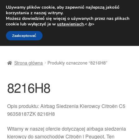
DOSTAWA od 31 zł
Używamy plików cookie, aby zapewnić najlepszą jakość
korzystania z naszej witryny.
Pn.-pt. 9:00-16:00
800 003 167
Możesz dowiedzieć się więcej o używanych przez nas plikach
cookie lub wyłączyć je w
ustawieniach
.< /p>
Przejdź
Przejdź
Menu
Zaakceptować
do
do
nawigacji
treści
Strona główna
Strona główna
Produkty oznaczone “8216H8”
Dostawa
8216H8
Dostawa na cały świat
Kontakt
Opis produktu: Airbag Siedzenia Kierowcy Citroën C5
96358187ZK 8216H8
Moje konto
Witamy w naszej ofercie dotyczącej airbaga siedzenia
O nas
kierowcy do samochodów Citroën i Peugeot. Ten