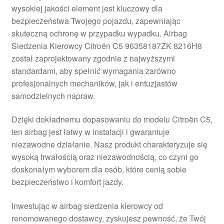
wysokiej jakości element jest kluczowy dla
Płatności
bezpieczeństwa Twojego pojazdu, zapewniając
skuteczną ochronę w przypadku wypadku. Airbag
Polityka prywatności
Siedzenia Kierowcy Citroën C5 96358187ZK 8216H8
został zaprojektowany zgodnie z najwyższymi
Procedura reklamacyjna
standardami, aby spełnić wymagania zarówno
profesjonalnych mechaników, jak i entuzjastów
samodzielnych napraw.
Skarga
Dzięki dokładnemu dopasowaniu do modelu Citroën C5,
Wózek
ten airbag jest łatwy w instalacji i gwarantuje
niezawodne działanie. Nasz produkt charakteryzuje się
Zamówienia
wysoką trwałością oraz niezawodnością, co czyni go
doskonałym wyborem dla osób, które cenią sobie
Zasady i warunki
bezpieczeństwo i komfort jazdy.
Inwestując w airbag siedzenia kierowcy od
renomowanego dostawcy, zyskujesz pewność, że Twój