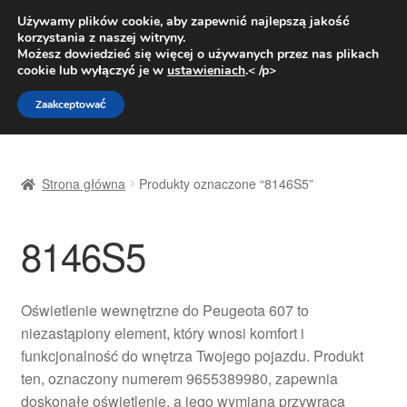
DOSTAWA od 31 zł
Używamy plików cookie, aby zapewnić najlepszą jakość
korzystania z naszej witryny.
Pn.-pt. 9:00-16:00
800 003 167
Możesz dowiedzieć się więcej o używanych przez nas plikach
cookie lub wyłączyć je w
ustawieniach
.< /p>
Przejdź
Przejdź
Menu
Zaakceptować
do
do
nawigacji
treści
Strona główna
Strona główna
Produkty oznaczone “8146S5”
Dostawa
8146S5
Dostawa na cały świat
Kontakt
Oświetlenie wewnętrzne do Peugeota 607 to
niezastąpiony element, który wnosi komfort i
Moje konto
funkcjonalność do wnętrza Twojego pojazdu. Produkt
ten, oznaczony numerem 9655389980, zapewnia
O nas
doskonałe oświetlenie, a jego wymiana przywraca