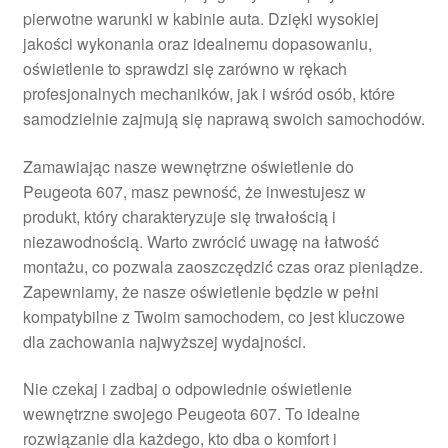
pierwotne warunki w kabinie auta. Dzięki wysokiej
Płatności
jakości wykonania oraz idealnemu dopasowaniu,
oświetlenie to sprawdzi się zarówno w rękach
Polityka prywatności
profesjonalnych mechaników, jak i wśród osób, które
samodzielnie zajmują się naprawą swoich samochodów.
Procedura reklamacyjna
Zamawiając nasze wewnętrzne oświetlenie do
Peugeota 607, masz pewność, że inwestujesz w
Skarga
produkt, który charakteryzuje się trwałością i
niezawodnością. Warto zwrócić uwagę na łatwość
Wózek
montażu, co pozwala zaoszczędzić czas oraz pieniądze.
Zapewniamy, że nasze oświetlenie będzie w pełni
Zamówienia
kompatybilne z Twoim samochodem, co jest kluczowe
dla zachowania najwyższej wydajności.
Zasady i warunki
Nie czekaj i zadbaj o odpowiednie oświetlenie
wewnętrzne swojego Peugeota 607. To idealne
rozwiązanie dla każdego, kto dba o komfort i