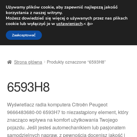
DOSTAWA od 31 zł
Używamy plików cookie, aby zapewnić najlepszą jakość
korzystania z naszej witryny.
Pn.-pt. 9:00-16:00
800 003 167
Możesz dowiedzieć się więcej o używanych przez nas plikach
cookie lub wyłączyć je w
ustawieniach
.< /p>
Przejdź
Przejdź
Menu
Zaakceptować
do
do
nawigacji
treści
Strona główna
Strona główna
Produkty oznaczone “6593H8”
Dostawa
6593H8
Dostawa na cały świat
Kontakt
Wyświetlacz radia komputera Citroën Peugeot
9666483680-00 6593H7 to niezastąpiony element, który
Moje konto
znacząco wpływa na komfort użytkowania Twojego
pojazdu. Jeśli jesteś automechanikiem lub pasjonatem
O nas
samodzielnych napraw, z pewnością docenisz jakość i