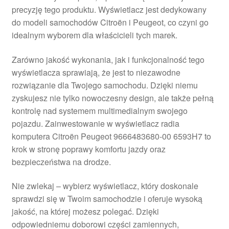
precyzję tego produktu. Wyświetlacz jest dedykowany
Płatności
do modeli samochodów Citroën i Peugeot, co czyni go
idealnym wyborem dla właścicieli tych marek.
Polityka prywatności
Zarówno jakość wykonania, jak i funkcjonalność tego
Procedura reklamacyjna
wyświetlacza sprawiają, że jest to niezawodne
rozwiązanie dla Twojego samochodu. Dzięki niemu
zyskujesz nie tylko nowoczesny design, ale także pełną
Skarga
kontrolę nad systemem multimedialnym swojego
pojazdu. Zainwestowanie w wyświetlacz radia
Wózek
komputera Citroën Peugeot 9666483680-00 6593H7 to
krok w stronę poprawy komfortu jazdy oraz
Zamówienia
bezpieczeństwa na drodze.
Zasady i warunki
Nie zwlekaj – wybierz wyświetlacz, który doskonale
sprawdzi się w Twoim samochodzie i oferuje wysoką
jakość, na której możesz polegać. Dzięki
odpowiedniemu doborowi części zamiennych,