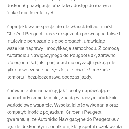
doskonałą nawigację oraz łatwy dostęp do różnych
Płatności
funkcji multimedialnych.
Polityka prywatności
Zaprojektowane specjalnie dla właścicieli aut marki
Citroën i Peugeot, nasze urządzenia pozwolą na łatwe i
Procedura reklamacyjna
intuicyjne poruszanie się po drogach, ułatwiając
wszelkie naprawy i modyfikacje samochodu. Z pomocą
Autorádieu Nawigacyjnego do Peugeot 607, zarówno
Skarga
profesjonaliści jak i pasjonaci motoryzacji zyskają nie
tylko nowoczesne narzędzie, ale również poczucie
Wózek
komfortu i bezpieczeństwa podczas jazdy.
Zamówienia
Zarówno automechanicy, jak i osoby naprawiające
samochody samodzielnie, znajdą w naszym produkcie
Zasady i warunki
wartościowe wsparcie. Wysoka jakość wykonania oraz
kompatybilność z pojazdami Citroën i Peugeot
gwarantują, że Autorádio Nawigacyjne do Peugeot 607
będzie doskonałym dodatkiem, który spełni oczekiwania