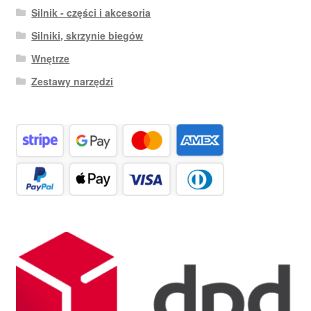
Silnik - części i akcesoria
Silniki, skrzynie biegów
Wnętrze
Zestawy narzędzi