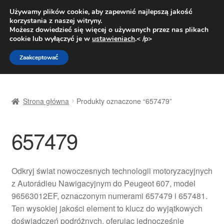
DOSTAWA od 31 zł
Używamy plików cookie, aby zapewnić najlepszą jakość
korzystania z naszej witryny.
Pn.-pt. 9:00-16:00
800 003 167
Możesz dowiedzieć się więcej o używanych przez nas plikach
cookie lub wyłączyć je w
ustawieniach
.< /p>
Przejdź
Przejdź
Menu
Zaakceptować
do
do
nawigacji
treści
Strona główna
Strona główna
Produkty oznaczone “657479”
Dostawa
657479
Dostawa na cały świat
Kontakt
Odkryj świat nowoczesnych technologii motoryzacyjnych
z Autorádieu Nawigacyjnym do Peugeot 607, model
Moje konto
96563012EF, oznaczonym numerami 657479 i 657481.
Ten wysokiej jakości element to klucz do wyjątkowych
O nas
doświadczeń podróżnych, oferując jednocześnie