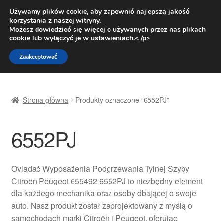
DOSTAWA od 31 zł
Używamy plików cookie, aby zapewnić najlepszą jakość
korzystania z naszej witryny.
Pn.-pt. 9:00-16:00
800 003 167
Możesz dowiedzieć się więcej o używanych przez nas plikach
cookie lub wyłączyć je w
ustawieniach
.< /p>
Przejdź
Przejdź
Menu
Zaakceptować
do
do
nawigacji
treści
Strona główna
Strona główna
Produkty oznaczone “6552PJ”
Dostawa
6552PJ
Dostawa na cały świat
Kontakt
Ovladač Wyposażenia Podgrzewania Tylnej Szyby
Citroën Peugeot 655492 6552PJ to niezbędny element
Moje konto
dla każdego mechanika oraz osoby dbającej o swoje
auto. Nasz produkt został zaprojektowany z myślą o
O nas
samochodach marki Citroën i Peugeot, oferując