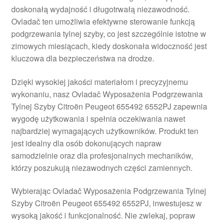
doskonałą wydajność i długotrwałą niezawodność.
Płatności
Ovladač ten umożliwia efektywne sterowanie funkcją
podgrzewania tylnej szyby, co jest szczególnie istotne w
Polityka prywatności
zimowych miesiącach, kiedy doskonała widoczność jest
kluczowa dla bezpieczeństwa na drodze.
Procedura reklamacyjna
Dzięki wysokiej jakości materiałom i precyzyjnemu
wykonaniu, nasz Ovladač Wyposażenia Podgrzewania
Skarga
Tylnej Szyby Citroën Peugeot 655492 6552PJ zapewnia
wygodę użytkowania i spełnia oczekiwania nawet
Wózek
najbardziej wymagających użytkowników. Produkt ten
jest idealny dla osób dokonujących napraw
Zamówienia
samodzielnie oraz dla profesjonalnych mechaników,
którzy poszukują niezawodnych części zamiennych.
Zasady i warunki
Wybierając Ovladač Wyposażenia Podgrzewania Tylnej
Szyby Citroën Peugeot 655492 6552PJ, inwestujesz w
wysoką jakość i funkcjonalność. Nie zwlekaj, popraw