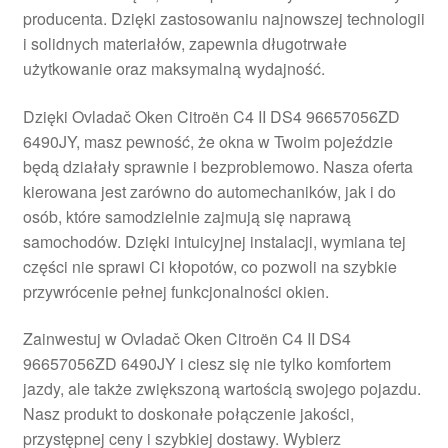
producenta. Dzięki zastosowaniu najnowszej technologii
Płatności
i solidnych materiałów, zapewnia długotrwałe
użytkowanie oraz maksymalną wydajność.
Polityka prywatności
Dzięki Ovladač Oken Citroën C4 II DS4 96657056ZD
Procedura reklamacyjna
6490JY, masz pewność, że okna w Twoim pojeździe
będą działały sprawnie i bezproblemowo. Nasza oferta
kierowana jest zarówno do automechaników, jak i do
Skarga
osób, które samodzielnie zajmują się naprawą
samochodów. Dzięki intuicyjnej instalacji, wymiana tej
Wózek
części nie sprawi Ci kłopotów, co pozwoli na szybkie
przywrócenie pełnej funkcjonalności okien.
Zamówienia
Zainwestuj w Ovladač Oken Citroën C4 II DS4
Zasady i warunki
96657056ZD 6490JY i ciesz się nie tylko komfortem
jazdy, ale także zwiększoną wartością swojego pojazdu.
Nasz produkt to doskonałe połączenie jakości,
przystępnej ceny i szybkiej dostawy. Wybierz