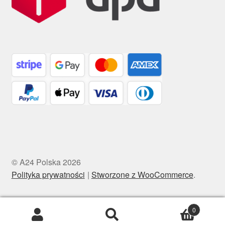
© A24 Polska 2026
Polityka prywatności
Stworzone z WooCommerce
.
0
Szukaj:
Szukaj