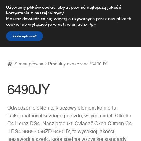
DOSTAWA od 31 zł
Używamy plików cookie, aby zapewnić najlepszą jakość
korzystania z naszej witryny.
Pn.-pt. 9:00-16:00
800 003 167
Możesz dowiedzieć się więcej o używanych przez nas plikach
cookie lub wyłączyć je w
ustawieniach
.< /p>
Przejdź
Przejdź
Menu
Zaakceptować
do
do
nawigacji
treści
Strona główna
Strona główna
Produkty oznaczone “6490JY”
Dostawa
6490JY
Dostawa na cały świat
Kontakt
Odwodzenie okien to kluczowy element komfortu i
funkcjonalności każdego pojazdu, w tym modeli Citroën
Moje konto
C4 II oraz DS4. Nasz produkt, Ovladač Oken Citroën C4
II DS4 96657056ZD 6490JY, to wysokiej jakości,
O nas
niezawodna część, która spełnia wszystkie standardy