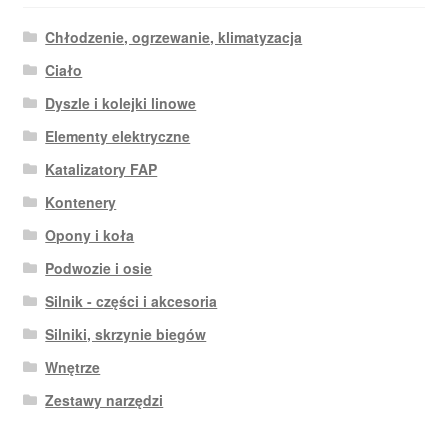
Chłodzenie, ogrzewanie, klimatyzacja
Ciało
Dyszle i kolejki linowe
Elementy elektryczne
Katalizatory FAP
Kontenery
Opony i koła
Podwozie i osie
Silnik - części i akcesoria
Silniki, skrzynie biegów
Wnętrze
Zestawy narzędzi