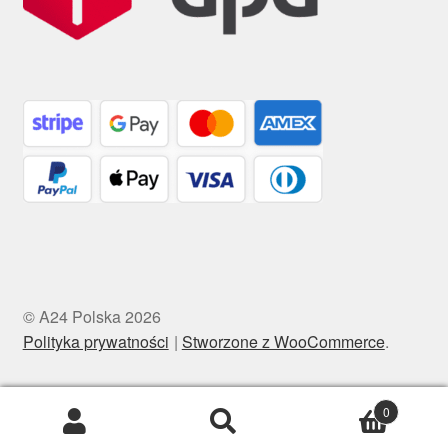
© A24 Polska 2026
Polityka prywatności
Stworzone z WooCommerce
.
0
Szukaj:
Szukaj