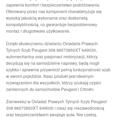
zapewnia komfort i bezpieczeństwo podróżowania.
Płatności
Oferowany przez nas komponent charakteryzuje się
wysoką jakością wykonania oraz doskonałą
Polityka prywatności
kompatybilnością, co gwarantuje bezproblemowy
montaż i długotrwałe użytkowanie.
Procedura reklamacyjna
Dzięki skutecznemu działaniu Ovladače Prawych
Tylnych Szyb Peugeot 308 96573850XT 649030,
Skarga
automechanicy oraz pasjonaci motoryzacji, którzy
decydują się na samodzielne naprawy, będą mogli
Wózek
szybko i sprawnie przywrócić pełną funkcjonalność szyb
w swoim pojeździe. Nasz produkt jest idealnym
Zamówienia
rozwiązaniem dla wszystkich, którzy szukają części
zamiennych do samochodów Peugeot i Citroën.
Zasady i warunki
Zainwestuj w Ovladač Prawych Tylnych Szyb Peugeot
308 96573850XT 649030 i ciesz się niezawodnością
oraz bezpieczeństwem swojego auta. Nie czekaj,