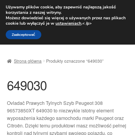
DOSTAWA od 31 zł
Używamy plików cookie, aby zapewnić najlepszą jakość
korzystania z naszej witryny.
Pn.-pt. 9:00-16:00
800 003 167
Możesz dowiedzieć się więcej o używanych przez nas plikach
cookie lub wyłączyć je w
ustawieniach
.< /p>
Przejdź
Przejdź
Menu
Zaakceptować
do
do
nawigacji
treści
Strona główna
Strona główna
Produkty oznaczone “649030”
Dostawa
649030
Dostawa na cały świat
Kontakt
Ovladač Prawych Tylnych Szyb Peugeot 308
96573850XT 649030 to niezwykle istotny element
Moje konto
wyposażenia każdego samochodu marki Peugeot oraz
Citroën. Dzięki temu produktowi masz możliwość pełnej
O nas
kontroli nad tylnymi szybami swojego pojazdu, co