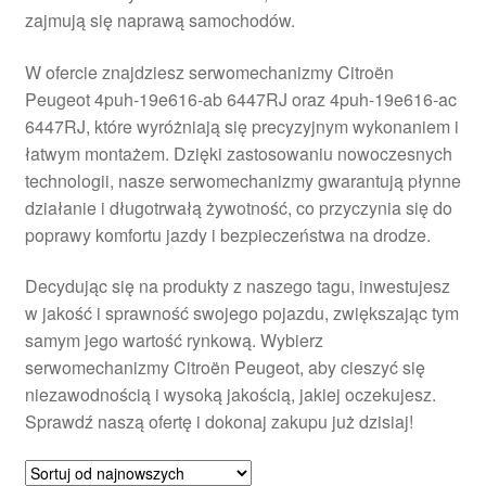
zajmują się naprawą samochodów.
Płatności
W ofercie znajdziesz serwomechanizmy Citroën
Polityka prywatności
Peugeot 4puh-19e616-ab 6447RJ oraz 4puh-19e616-ac
6447RJ, które wyróżniają się precyzyjnym wykonaniem i
Procedura reklamacyjna
łatwym montażem. Dzięki zastosowaniu nowoczesnych
technologii, nasze serwomechanizmy gwarantują płynne
działanie i długotrwałą żywotność, co przyczynia się do
Skarga
poprawy komfortu jazdy i bezpieczeństwa na drodze.
Wózek
Decydując się na produkty z naszego tagu, inwestujesz
w jakość i sprawność swojego pojazdu, zwiększając tym
Zamówienia
samym jego wartość rynkową. Wybierz
serwomechanizmy Citroën Peugeot, aby cieszyć się
Zasady i warunki
niezawodnością i wysoką jakością, jakiej oczekujesz.
Sprawdź naszą ofertę i dokonaj zakupu już dzisiaj!