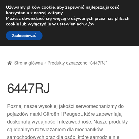
DOSTAWA od 31 zł
Używamy plików cookie, aby zapewnić najlepszą jakość
korzystania z naszej witryny.
Pn.-pt. 9:00-16:00
800 003 167
Możesz dowiedzieć się więcej o używanych przez nas plikach
cookie lub wyłączyć je w
ustawieniach
.< /p>
Przejdź
Przejdź
Menu
Zaakceptować
do
do
nawigacji
treści
Strona główna
Strona główna
Produkty oznaczone “6447RJ”
Dostawa
6447RJ
Dostawa na cały świat
Kontakt
Poznaj nasze wysokiej jakości serwomechanizmy do
pojazdów marki Citroën i Peugeot, które zapewniają
Moje konto
doskonałą wydajność i niezawodność. Nasze produkty
są idealnym rozwiązaniem dla mechaników
O nas
samochodowych oraz dla osób, które samodzielnie