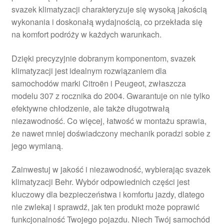
svazek klimatyzacji charakteryzuje się wysoką jakością
Płatności
wykonania i doskonałą wydajnością, co przekłada się
na komfort podróży w każdych warunkach.
Polityka prywatności
Dzięki precyzyjnie dobranym komponentom, svazek
Procedura reklamacyjna
klimatyzacji jest idealnym rozwiązaniem dla
samochodów marki Citroën i Peugeot, zwłaszcza
modelu 307 z rocznika do 2004. Gwarantuje on nie tylko
Skarga
efektywne chłodzenie, ale także długotrwałą
niezawodność. Co więcej, łatwość w montażu sprawia,
Wózek
że nawet mniej doświadczony mechanik poradzi sobie z
jego wymianą.
Zamówienia
Zainwestuj w jakość i niezawodność, wybierając svazek
Zasady i warunki
klimatyzacji Behr. Wybór odpowiednich części jest
kluczowy dla bezpieczeństwa i komfortu jazdy, dlatego
nie zwlekaj i sprawdź, jak ten produkt może poprawić
funkcjonalność Twojego pojazdu. Niech Twój samochód