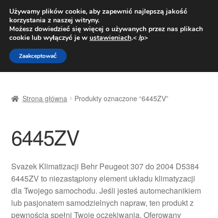
DOSTAWA od 31 zł
Używamy plików cookie, aby zapewnić najlepszą jakość
korzystania z naszej witryny.
Pn.-pt. 9:00-16:00
800 003 167
Możesz dowiedzieć się więcej o używanych przez nas plikach
cookie lub wyłączyć je w
ustawieniach
.< /p>
Przejdź
Przejdź
Menu
Zaakceptować
do
do
nawigacji
treści
Strona główna
Strona główna
Produkty oznaczone “6445ZV”
Dostawa
6445ZV
Dostawa na cały świat
Kontakt
Svazek Klimatizacji Behr Peugeot 307 do 2004 D5384
6445ZV to niezastąpiony element układu klimatyzacji
Moje konto
dla Twojego samochodu. Jeśli jesteś automechanikiem
lub pasjonatem samodzielnych napraw, ten produkt z
O nas
pewnością spełni Twoje oczekiwania. Oferowany