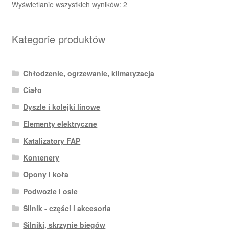
Posortowane
Wyświetlanie wszystkich wyników: 2
według
najnowszych
Kategorie produktów
Chłodzenie, ogrzewanie, klimatyzacja
Ciało
Dyszle i kolejki linowe
Elementy elektryczne
Katalizatory FAP
Kontenery
Opony i koła
Podwozie i osie
Silnik - części i akcesoria
Silniki, skrzynie biegów