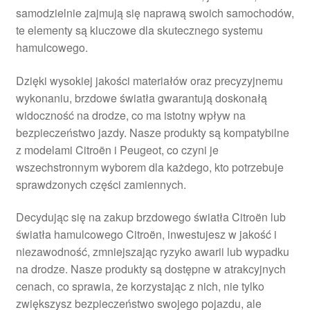
samodzielnie zajmują się naprawą swoich samochodów,
Płatności
te elementy są kluczowe dla skutecznego systemu
hamulcowego.
Polityka prywatności
Dzięki wysokiej jakości materiałów oraz precyzyjnemu
Procedura reklamacyjna
wykonaniu, brzdowe światła gwarantują doskonałą
widoczność na drodze, co ma istotny wpływ na
bezpieczeństwo jazdy. Nasze produkty są kompatybilne
Skarga
z modelami Citroën i Peugeot, co czyni je
wszechstronnym wyborem dla każdego, kto potrzebuje
Wózek
sprawdzonych części zamiennych.
Zamówienia
Decydując się na zakup brzdowego światła Citroën lub
światła hamulcowego Citroën, inwestujesz w jakość i
Zasady i warunki
niezawodność, zmniejszając ryzyko awarii lub wypadku
na drodze. Nasze produkty są dostępne w atrakcyjnych
cenach, co sprawia, że korzystając z nich, nie tylko
zwiększysz bezpieczeństwo swojego pojazdu, ale