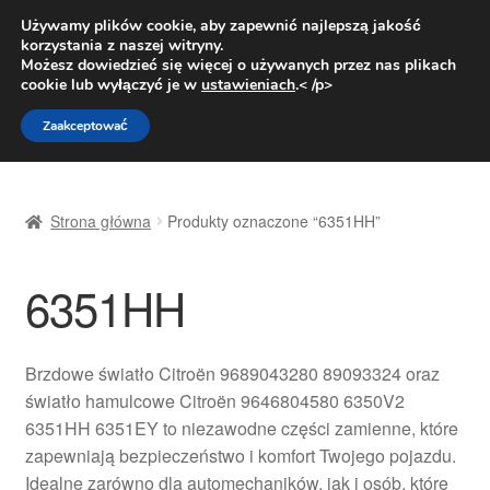
DOSTAWA od 31 zł
Używamy plików cookie, aby zapewnić najlepszą jakość
korzystania z naszej witryny.
Pn.-pt. 9:00-16:00
800 003 167
Możesz dowiedzieć się więcej o używanych przez nas plikach
cookie lub wyłączyć je w
ustawieniach
.< /p>
Przejdź
Przejdź
Menu
Zaakceptować
do
do
nawigacji
treści
Strona główna
Strona główna
Produkty oznaczone “6351HH”
Dostawa
6351HH
Dostawa na cały świat
Kontakt
Brzdowe światło Citroën 9689043280 89093324 oraz
światło hamulcowe Citroën 9646804580 6350V2
Moje konto
6351HH 6351EY to niezawodne części zamienne, które
zapewniają bezpieczeństwo i komfort Twojego pojazdu.
O nas
Idealne zarówno dla automechaników, jak i osób, które