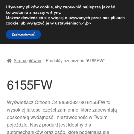
DOSTAWA od 31 zł
Używamy plików cookie, aby zapewnić najlepszą jakość
korzystania z naszej witryny.
Pn.-pt. 9:00-16:00
800 003 167
Możesz dowiedzieć się więcej o używanych przez nas plikach
cookie lub wyłączyć je w
ustawieniach
.< /p>
Przejdź
Przejdź
Menu
Zaakceptować
do
do
nawigacji
treści
Strona główna
Strona główna
Produkty oznaczone “6155FW”
Dostawa
6155FW
Dostawa na cały świat
Kontakt
Wyświetlacz Citroën C4 9659062780 6155FW to
wysokiej jakości części zamienne, które zapewniają
Moje konto
doskonałą wydajność i niezawodność w Twoim
pojeździe. Nasz produkt jest idealny dla
O nas
automechaników oraz osób, które podejmują się