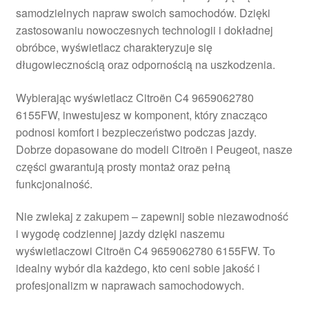
samodzielnych napraw swoich samochodów. Dzięki
Płatności
zastosowaniu nowoczesnych technologii i dokładnej
obróbce, wyświetlacz charakteryzuje się
Polityka prywatności
długowiecznością oraz odpornością na uszkodzenia.
Procedura reklamacyjna
Wybierając wyświetlacz Citroën C4 9659062780
6155FW, inwestujesz w komponent, który znacząco
podnosi komfort i bezpieczeństwo podczas jazdy.
Skarga
Dobrze dopasowane do modeli Citroën i Peugeot, nasze
części gwarantują prosty montaż oraz pełną
Wózek
funkcjonalność.
Zamówienia
Nie zwlekaj z zakupem – zapewnij sobie niezawodność
i wygodę codziennej jazdy dzięki naszemu
Zasady i warunki
wyświetlaczowi Citroën C4 9659062780 6155FW. To
idealny wybór dla każdego, kto ceni sobie jakość i
profesjonalizm w naprawach samochodowych.