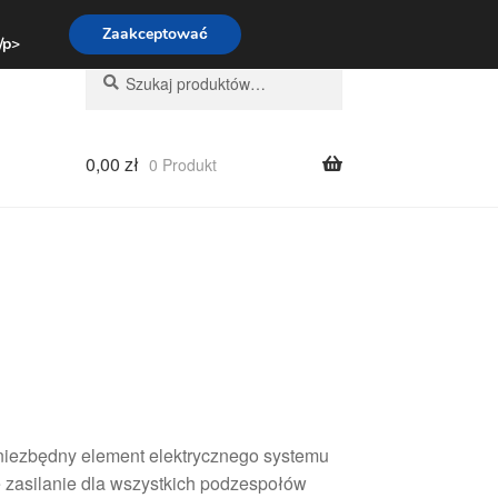
:00-16:00
800 003 167
Zaakceptować
 /p>
Szukaj:
Szukaj
0,00
zł
0 Produkt
niezbędny element elektrycznego systemu
e zasilanie dla wszystkich podzespołów