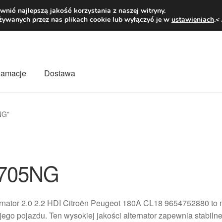
1 zł
Pn.-pt. 9
nić najlepszą jakość korzystania z naszej witryny.
żywanych przez nas plikach cookie lub wyłączyć je w
ustawieniach
.<
klamacje
Dostawa
wiat
Kontakt
Moje konto
O nas
Płatności
Polityka prywatności
NG”
mówienia
Zasady i warunki
705NG
rnator 2.0 2.2 HDI Citroën Peugeot 180A CL18 9654752880 to 
ego pojazdu. Ten wysokiej jakości alternator zapewnia stabiln