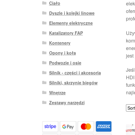
Ciało
elek
ofer
Dyszle i kolejki linowe
prof
Elementy elektryczne
Używ
Katalizatory FAP
komf
Kontenery
ener
Opony i koła
jest
Podwozie i osie
Jeśl
Silnik - części i akcesoria
HDI 
Silniki, skrzynie biegów
funk
najl
Wnętrze
Zestawy narzędzi