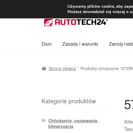
DOSTAWA od 3
Używamy plików cookie, aby zapew
Możesz dowiedzieć się więcej o u
Przejdź
Przejdź
do
do
nawigacji
treści
Dom
Zasady i warunki
Zwroty i re
Strona główna
Dostawa
Dostawa na cały ś
Strona główna
Produkty oznaczone “5705
Procedura reklamacyjna
Skarga
Wózek
Za
5
Kategorie produktów
Chłodzenie, ogrzewanie,
Alte
klimatyzacja
Twoj