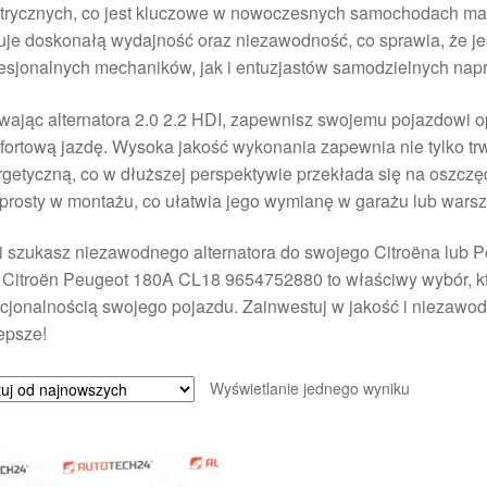
trycznych, co jest kluczowe w nowoczesnych samochodach mark
uje doskonałą wydajność oraz niezawodność, co sprawia, że j
esjonalnych mechaników, jak i entuzjastów samodzielnych nap
ając alternatora 2.0 2.2 HDI, zapewnisz swojemu pojazdowi op
ortową jazdę. Wysoka jakość wykonania zapewnia nie tylko trw
getyczną, co w dłuższej perspektywie przekłada się na oszczę
 prosty w montażu, co ułatwia jego wymianę w garażu lub warsz
i szukasz niezawodnego alternatora do swojego Citroëna lub Peu
Citroën Peugeot 180A CL18 9654752880 to właściwy wybór, któ
cjonalnością swojego pojazdu. Zainwestuj w jakość i niezawo
epsze!
Wyświetlanie jednego wyniku