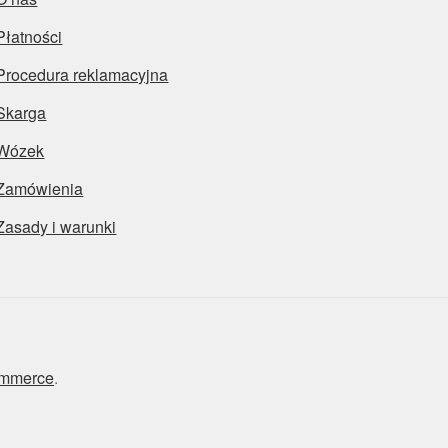
Płatności
Procedura reklamacyjna
Skarga
Wózek
Zamówienia
Zasady i warunki
ommerce
.