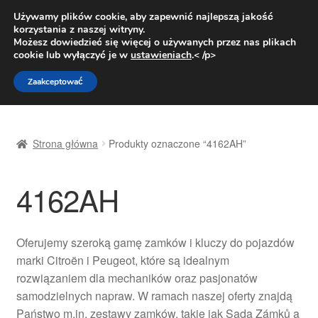
DOSTAWA od 31 zł
Używamy plików cookie, aby zapewnić najlepszą jakość
korzystania z naszej witryny.
Pn.-pt. 9:00-16:00
800 003 167
Możesz dowiedzieć się więcej o używanych przez nas plikach
cookie lub wyłączyć je w
ustawieniach
.< /p>
Przejdź
Przejdź
Menu
Zaakceptować
do
do
nawigacji
treści
Strona główna
Strona główna
Produkty oznaczone “4162AH”
Dostawa
4162AH
Dostawa na cały świat
Kontakt
Oferujemy szeroką gamę zamków i kluczy do pojazdów
marki Citroën i Peugeot, które są idealnym
Moje konto
rozwiązaniem dla mechaników oraz pasjonatów
samodzielnych napraw. W ramach naszej oferty znajdą
O nas
Państwo m.in. zestawy zamków, takie jak Sada Zámků a