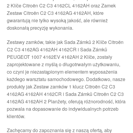
2 Klíče Citroën C2 C3 4162CL 4162AH oraz Zamek
Płatności
Zestaw Citroën C2 C3 4162AG 4162AH, które
gwarantują nie tylko wysoką jakość, ale również
Polityka prywatności
doskonałą precyzję wykonania.
Procedura reklamacyjna
Zestawy zamków, takie jak Sada Zámků 2 Klíče Citroën
C2 C3 4162AG 4162AH 4162CR i Sada Zámků
PEUGEOT 1007 4162EV 4162AH 2 Klíče, zostały
Skarga
zaprojektowane z myślą o długotrwałym użytkowaniu,
co czyni je niezastąpionym elementem wyposażenia
Wózek
każdego warsztatu samochodowego. Dodatkowo, nasze
produkty jak Zestaw zamków 1 klucz Citroën C2 C3
Zamówienia
4162AG 4162AH 4162CR i Sada Zámků Citroën C2 C3
4162AG 4162AH 2 Planžety, oferują różnorodność, która
Zasady i warunki
pozwala na dopasowanie do indywidualnych potrzeb
klientów.
Zachęcamy do zapoznania się z naszą ofertą, aby