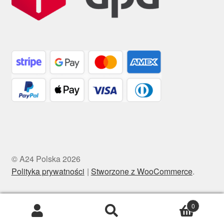
© A24 Polska 2026
Polityka prywatności
Stworzone z WooCommerce
.
0
Szukaj:
Szukaj