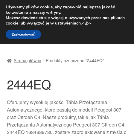
DOSTAWA od 31 zł
Używamy plików cookie, aby zapewnić najlepszą jakość
korzystania z naszej witryny.
Pn.-pt. 9:00-16:00
800 003 167
Możesz dowiedzieć się więcej o używanych przez nas plikach
cookie lub wyłączyć je w
ustawieniach
.< /p>
Przejdź
Przejdź
Menu
Zaakceptować
do
do
nawigacji
treści
Strona główna
Strona główna
Produkty oznaczone “2444EQ”
Dostawa
2444EQ
Dostawa na cały świat
Kontakt
Oferujemy wysokiej jakości Táhla Przełączania
Automatycznego, które pasują do modeli Peugeot 307
Moje konto
oraz Citroën C4. Nasze produkty, takie jak Táhla
Przełączania Automatycznego Peugeot 307 Citroen C4
O nas
2444EQ 1684689780, zostały zaprojektowane z myślą o