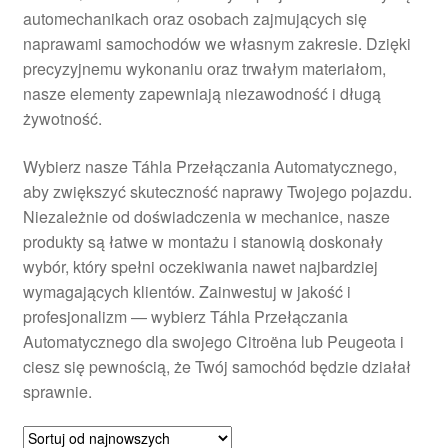
automechanikach oraz osobach zajmujących się
Płatności
naprawami samochodów we własnym zakresie. Dzięki
precyzyjnemu wykonaniu oraz trwałym materiałom,
Polityka prywatności
nasze elementy zapewniają niezawodność i długą
żywotność.
Procedura reklamacyjna
Wybierz nasze Táhla Przełączania Automatycznego,
aby zwiększyć skuteczność naprawy Twojego pojazdu.
Skarga
Niezależnie od doświadczenia w mechanice, nasze
produkty są łatwe w montażu i stanowią doskonały
Wózek
wybór, który spełni oczekiwania nawet najbardziej
wymagających klientów. Zainwestuj w jakość i
Zamówienia
profesjonalizm — wybierz Táhla Przełączania
Automatycznego dla swojego Citroëna lub Peugeota i
Zasady i warunki
ciesz się pewnością, że Twój samochód będzie działał
sprawnie.