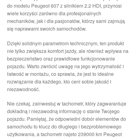
do modelu Peugeot 607 z silnikiem 2.2 HDI, przynosi
Płatności
wiele korzyści zarówno dla profesjonalnych
mechaników, jak i dla pasjonatów, którzy sami zajmują
Polityka prywatności
się naprawami swoich samochodów.
Procedura reklamacyjna
Dzięki solidnym parametrom technicznym, ten produkt
nie tylko zwiększa komfort jazdy, ale również wpływa na
bezpieczeństwo oraz prawidłowe funkcjonowanie
Skarga
pojazdu. Warto zwrócić uwagę na jego wytrzymałość i
łatwość w montażu, co sprawia, że jest to idealne
Wózek
rozwiązanie dla każdego, kto ceni sobie jakość i
niezawodność.
Zamówienia
Nie czekaj, zainwestuj w tachometr, który zagwarantuje
Zasady i warunki
dokładną i niezawodną informację o stanie Twojego
pojazdu. Pamiętaj, że odpowiedni dobór elementów do
samochodu to klucz do długiego i bezproblemowego
użytkowania, a tachometr najeto 239000 km Peugeot