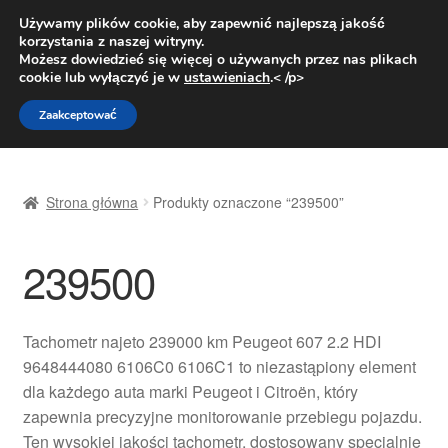
DOSTAWA od 31 zł
Używamy plików cookie, aby zapewnić najlepszą jakość
korzystania z naszej witryny.
Pn.-pt. 9:00-16:00
800 003 167
Możesz dowiedzieć się więcej o używanych przez nas plikach
cookie lub wyłączyć je w
ustawieniach
.< /p>
Przejdź
Przejdź
Menu
Zaakceptować
do
do
nawigacji
treści
Strona główna
Strona główna
Produkty oznaczone “239500”
Dostawa
239500
Dostawa na cały świat
Kontakt
Tachometr najeto 239000 km Peugeot 607 2.2 HDI
9648444080 6106C0 6106C1 to niezastąpiony element
Moje konto
dla każdego auta marki Peugeot i Citroën, który
zapewnia precyzyjne monitorowanie przebiegu pojazdu.
O nas
Ten wysokiej jakości tachometr, dostosowany specjalnie