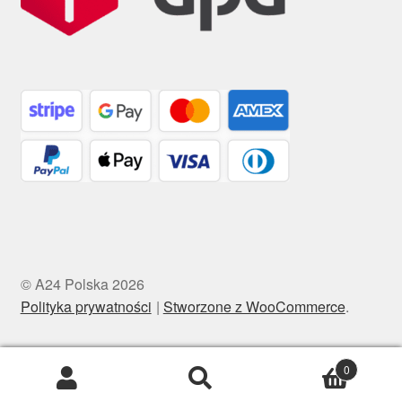
© A24 Polska 2026
Polityka prywatności
Stworzone z WooCommerce
.
0
Szukaj:
Szukaj