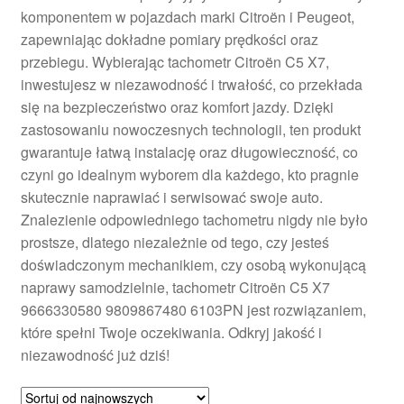
komponentem w pojazdach marki Citroën i Peugeot,
Płatności
zapewniając dokładne pomiary prędkości oraz
przebiegu. Wybierając tachometr Citroën C5 X7,
Polityka prywatności
inwestujesz w niezawodność i trwałość, co przekłada
się na bezpieczeństwo oraz komfort jazdy. Dzięki
Procedura reklamacyjna
zastosowaniu nowoczesnych technologii, ten produkt
gwarantuje łatwą instalację oraz długowieczność, co
czyni go idealnym wyborem dla każdego, kto pragnie
Skarga
skutecznie naprawiać i serwisować swoje auto.
Znalezienie odpowiedniego tachometru nigdy nie było
Wózek
prostsze, dlatego niezależnie od tego, czy jesteś
doświadczonym mechanikiem, czy osobą wykonującą
Zamówienia
naprawy samodzielnie, tachometr Citroën C5 X7
9666330580 9809867480 6103PN jest rozwiązaniem,
Zasady i warunki
które spełni Twoje oczekiwania. Odkryj jakość i
niezawodność już dziś!