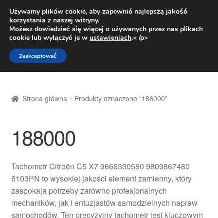
DOSTAWA od 31 zł
Używamy plików cookie, aby zapewnić najlepszą jakość
korzystania z naszej witryny.
Pn.-pt. 9:00-16:00
800 003 167
Możesz dowiedzieć się więcej o używanych przez nas plikach
cookie lub wyłączyć je w
ustawieniach
.< /p>
Przejdź
Przejdź
Menu
Zaakceptować
do
do
nawigacji
treści
Strona główna
Strona główna
Produkty oznaczone “188000”
Dostawa
188000
Dostawa na cały świat
Kontakt
Tachometr Citroën C5 X7 9666330580 9809867480
6103PN to wysokiej jakości element zamienny, który
Moje konto
zaspokaja potrzeby zarówno profesjonalnych
mechaników, jak i entuzjastów samodzielnych napraw
O nas
samochodów. Ten precyzyjny tachometr jest kluczowym