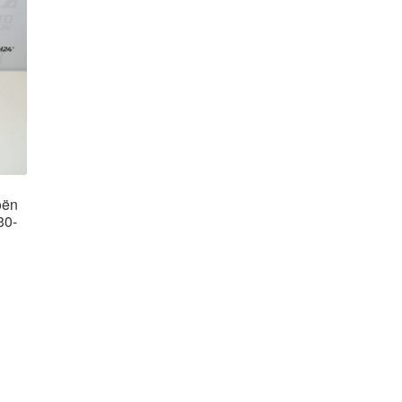
oën
30-
rtowane