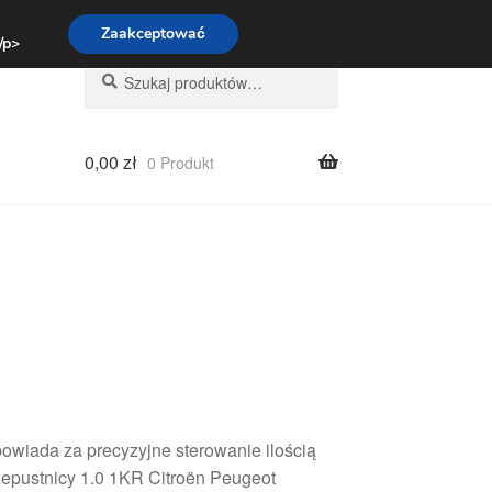
:00-16:00
800 003 167
Zaakceptować
 /p>
Szukaj:
Szukaj
0,00
zł
0 Produkt
powiada za precyzyjne sterowanie ilością
rzepustnicy 1.0 1KR Citroën Peugeot