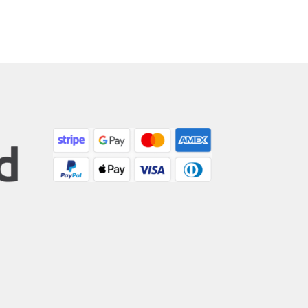
ług
owszych