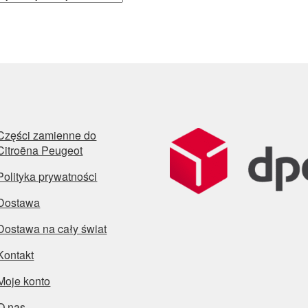
wed
najn
Części zamienne do
Citroëna Peugeot
Polityka prywatności
Dostawa
Dostawa na cały świat
Kontakt
Moje konto
O nas