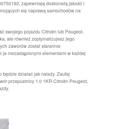
0750192, zapewniają doskonałą jakość i
ajmujących się naprawą samochodów na
ść swojego pojazdu Citroën lub Peugeot.
ka, ale również zoptymalizujesz jego
zych zaworów został starannie
i je niezastąpionymi elementami w każdej
 będzie działać jak należy. Zaufaj
ór przepustnicy 1.0 1KR Citroën Peugeot,
azdy.
rtowane
ług
owszych