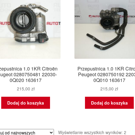
zepustnica 1.0 1KR Citroën
Przepustnica 1.0 1KR Citr
ugeot 0280750481 22030-
Peugeot 0280750192 220
0Q020 163617
0Q010 163617
215,00
zł
215,00
zł
Dodaj do koszyka
Dodaj do koszyka
Poso
Wyświetlanie wszystkich wyników: 2