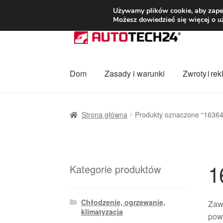
DOSTAWA od 3
Używamy plików cookie, aby zapew
Możesz dowiedzieć się więcej o u
Przejdź
Przejdź
do
do
nawigacji
treści
Dom
Zasady i warunki
Zwroty i re
Strona główna
Dostawa
Dostawa na cały ś
Strona główna
Produkty oznaczone “16364
Procedura reklamacyjna
Skarga
Wózek
Za
1
Kategorie produktów
Chłodzenie, ogrzewanie,
Zawó
klimatyzacja
powi