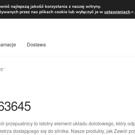
1 zł
Pn.-pt. 9
nić najlepszą jakość korzystania z naszej witryny.
żywanych przez nas plikach cookie lub wyłączyć je w
ustawieniach
.<
klamacje
Dostawa
wiat
Kontakt
Moje konto
O nas
Płatności
Polityka prywatności
5”
mówienia
Zasady i warunki
63645
r przepustnicy to istotny element układu dolotowego, który od
etrza dostającego się do silnika. Nasze produkty, jak Zawór p