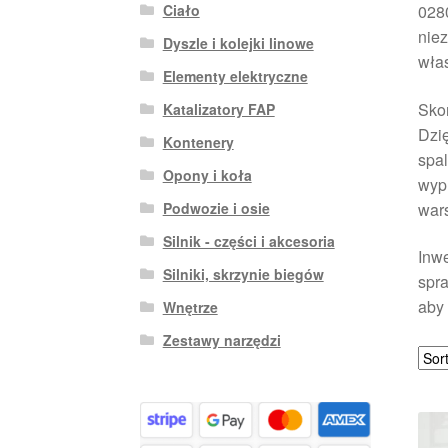
Ciało
028
nie
Dyszle i kolejki linowe
włas
Elementy elektryczne
Skor
Katalizatory FAP
Dzię
Kontenery
spal
Opony i koła
wypr
war
Podwozie i osie
Silnik - części i akcesoria
Inwe
Silniki, skrzynie biegów
spr
aby 
Wnętrze
Zestawy narzędzi