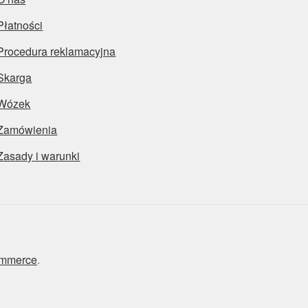
Płatności
Procedura reklamacyjna
Skarga
Wózek
Zamówienia
Zasady i warunki
ommerce
.