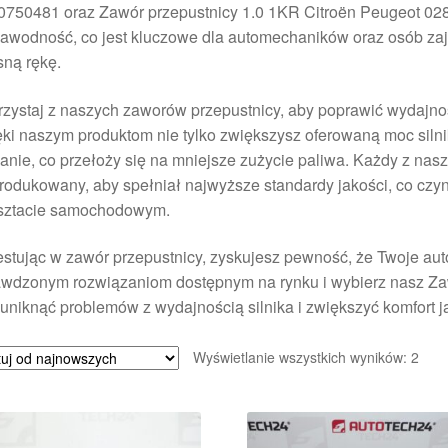
0750481 oraz Zawór przepustnicy 1.0 1KR Citroën Peugeot 028
zawodność, co jest kluczowe dla automechaników oraz osób z
ną rękę.
zystaj z naszych zaworów przepustnicy, aby poprawić wydajno
ki naszym produktom nie tylko zwiększysz oferowaną moc silni
anie, co przełoży się na mniejsze zużycie paliwa. Każdy z nas
odukowany, aby spełniał najwyższe standardy jakości, co czyn
sztacie samochodowym.
stując w zawór przepustnicy, zyskujesz pewność, że Twoje auto
awdzonym rozwiązaniom dostępnym na rynku i wybierz nasz Zaw
uniknąć problemów z wydajnością silnika i zwiększyć komfort j
Poso
Wyświetlanie wszystkich wyników: 2
wed
najn