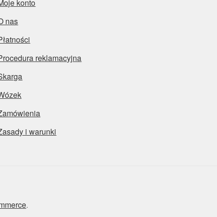
Moje konto
O nas
Płatności
Procedura reklamacyjna
Skarga
Wózek
Zamówienia
Zasady i warunki
ommerce
.