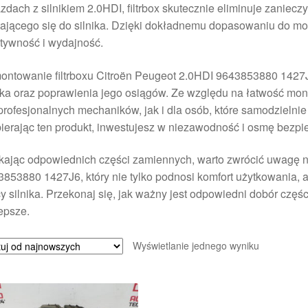
zdach z silnikiem 2.0HDI, filtrbox skutecznie eliminuje zaniecz
ającego się do silnika. Dzięki dokładnemu dopasowaniu do mo
tywność i wydajność.
ntowanie filtrboxu Citroën Peugeot 2.0HDI 9643853880 1427J6
ika oraz poprawienia jego osiągów. Ze względu na łatwość mont
profesjonalnych mechaników, jak i dla osób, które samodzielni
erając ten produkt, inwestujesz w niezawodność i osmę bezpi
ając odpowiednich części zamiennych, warto zwrócić uwagę na
853880 1427J6, który nie tylko podnosi komfort użytkowania, 
y silnika. Przekonaj się, jak ważny jest odpowiedni dobór częś
epsze.
Wyświetlanie jednego wyniku