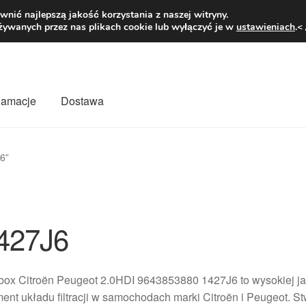
1 zł
Pn.-pt. 9
nić najlepszą jakość korzystania z naszej witryny.
żywanych przez nas plikach cookie lub wyłączyć je w
ustawieniach
.<
klamacje
Dostawa
wiat
Kontakt
Moje konto
O nas
Płatności
Polityka prywatności
6”
mówienia
Zasady i warunki
427J6
rbox Citroën Peugeot 2.0HDI 9643853880 1427J6 to wysokiej jak
ent układu filtracji w samochodach marki Citroën i Peugeot. 