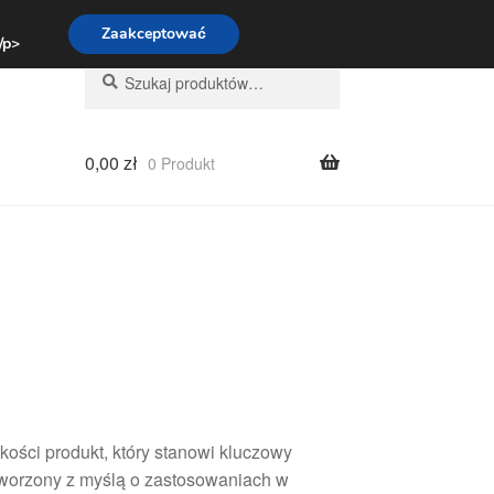
:00-16:00
800 003 167
Zaakceptować
 /p>
Szukaj:
Szukaj
0,00
zł
0 Produkt
ości produkt, który stanowi kluczowy
Stworzony z myślą o zastosowaniach w