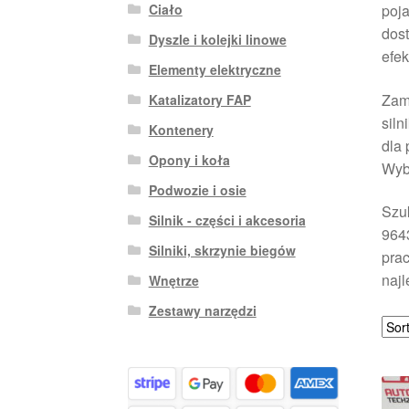
Ciało
poja
dost
Dyszle i kolejki linowe
efek
Elementy elektryczne
Zamo
Katalizatory FAP
siln
Kontenery
dla 
Opony i koła
Wybi
Podwozie i osie
Szuk
Silnik - części i akcesoria
9643
Silniki, skrzynie biegów
prac
najl
Wnętrze
Zestawy narzędzi