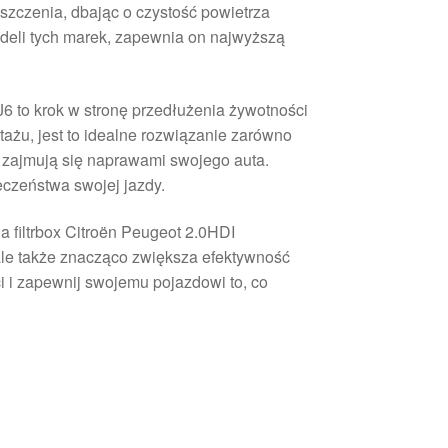
yszczenia, dbając o czystość powietrza
deli tych marek, zapewnia on najwyższą
 to krok w stronę przedłużenia żywotności
ażu, jest to idealne rozwiązanie zarówno
e zajmują się naprawami swojego auta.
eczeństwa swojej jazdy.
 filtrbox Citroën Peugeot 2.0HDI
ale także znacząco zwiększa efektywność
ci i zapewnij swojemu pojazdowi to, co