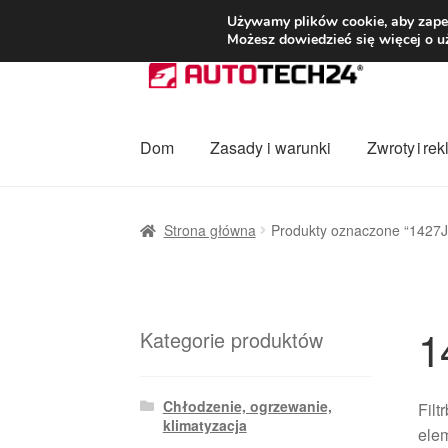
DOSTAWA od 3
Używamy plików cookie, aby zapew
Możesz dowiedzieć się więcej o u
Przejdź
Przejdź
do
do
nawigacji
treści
Dom
Zasady i warunki
Zwroty i re
Strona główna
Dostawa
Dostawa na cały ś
Strona główna
Produkty oznaczone “1427J
Procedura reklamacyjna
Skarga
Wózek
Za
1
Kategorie produktów
Chłodzenie, ogrzewanie,
Filt
klimatyzacja
elem