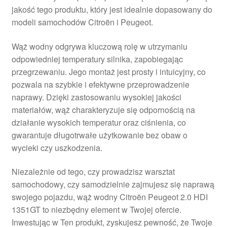
jakość tego produktu, który jest idealnie dopasowany do
Płatności
modeli samochodów Citroën i Peugeot.
Polityka prywatności
Wąż wodny odgrywa kluczową rolę w utrzymaniu
odpowiedniej temperatury silnika, zapobiegając
Procedura reklamacyjna
przegrzewaniu. Jego montaż jest prosty i intuicyjny, co
pozwala na szybkie i efektywne przeprowadzenie
naprawy. Dzięki zastosowaniu wysokiej jakości
Skarga
materiałów, wąż charakteryzuje się odpornością na
działanie wysokich temperatur oraz ciśnienia, co
Wózek
gwarantuje długotrwałe użytkowanie bez obaw o
wycieki czy uszkodzenia.
Zamówienia
Niezależnie od tego, czy prowadzisz warsztat
Zasady i warunki
samochodowy, czy samodzielnie zajmujesz się naprawą
swojego pojazdu, wąż wodny Citroën Peugeot 2.0 HDI
1351GT to niezbędny element w Twojej ofercie.
Inwestując w Ten produkt, zyskujesz pewność, że Twoje