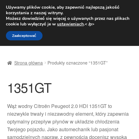
DOSTAWA od 31 zł
Używamy plików cookie, aby zapewnić najlepszą jakość
korzystania z naszej witryny.
Pn.-pt. 9:00-16:00
800 003 167
Możesz dowiedzieć się więcej o używanych przez nas plikach
cookie lub wyłączyć je w
ustawieniach
.< /p>
Przejdź
Przejdź
Menu
Zaakceptować
do
do
nawigacji
treści
Strona główna
Strona główna
Produkty oznaczone “1351GT”
Dostawa
1351GT
Dostawa na cały świat
Kontakt
Wąż wodny Citroën Peugeot 2.0 HDI 1351GT to
niezwykle trwały i niezawodny element, który zapewnia
Moje konto
optymalny przepływ płynów w układzie chłodzenia
Twojego pojazdu. Jako automechanik lub pasjonat
O nas
samodzielnych napraw, z pewnością docenisz wysoką