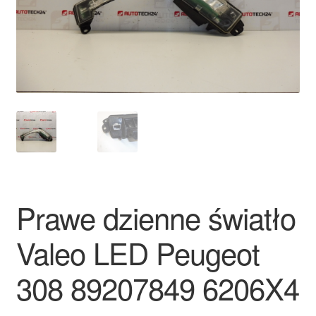
Płatności
Polityka prywatności
Procedura reklamacyjna
Skarga
Wózek
Prawe dzienne światło
Zamówienia
Valeo LED Peugeot
Zasady i warunki
308 89207849 6206X4