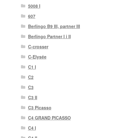
5008 I
607
Berlingo B9 III, partner III
Berlingo Partner I i II
C-crosser
C-Elysée
C1 I
C2
C3
C3 II
C3 Picasso
C4 GRAND PICASSO
C4 I