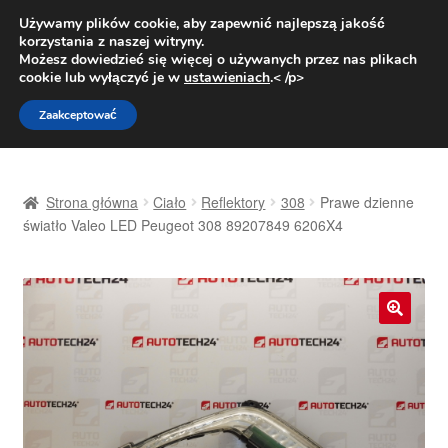
DOSTAWA od 31 zł
Używamy plików cookie, aby zapewnić najlepszą jakość
korzystania z naszej witryny.
Pn.-pt. 9:00-16:00
800 003 167
Możesz dowiedzieć się więcej o używanych przez nas plikach
cookie lub wyłączyć je w
ustawieniach
.< /p>
Przejdź
Przejdź
Menu
Zaakceptować
do
do
nawigacji
treści
Strona główna
Strona główna
Ciało
Reflektory
308
Prawe dzienne
Dostawa
światło Valeo LED Peugeot 308 89207849 6206X4
Dostawa na cały świat
Kontakt
🔍
Moje konto
O nas