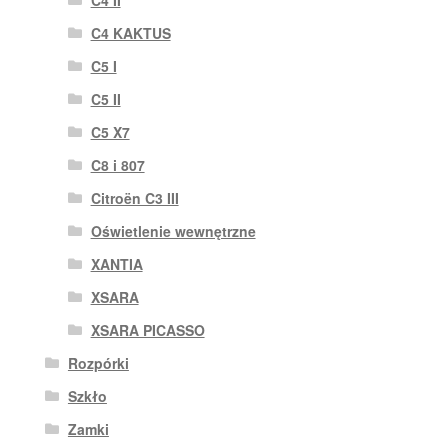
C4 II
C4 KAKTUS
C5 I
C5 II
C5 X7
C8 i 807
Citroën C3 III
Oświetlenie wewnętrzne
XANTIA
XSARA
XSARA PICASSO
Rozpórki
Szkło
Zamki