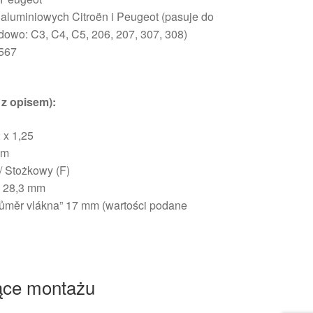
 aluminiowych Citroën i Peugeot (pasuje do
dowo: C3, C4, C5, 206, 207, 307, 308)
567
z opisem):
 x 1,25
mm
/ Stożkowy (F)
: 28,3 mm
růměr vlákna” 17 mm (wartości podane
ące montażu