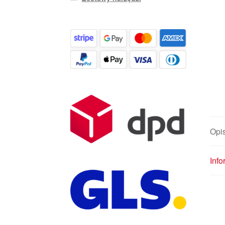
Opi
Inf