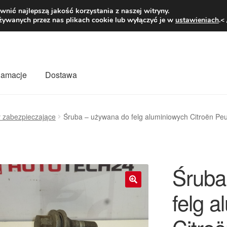
1 zł
Pn.-pt. 9
nić najlepszą jakość korzystania z naszej witryny.
żywanych przez nas plikach cookie lub wyłączyć je w
ustawieniach
.<
klamacje
Dostawa
wiat
Kontakt
Moje konto
O nas
Płatności
Polityka prywatności
y zabezpieczające
Śruba – używana do felg aluminiowych Citroën Pe
mówienia
Zasady i warunki
Śruba
felg 
🔍