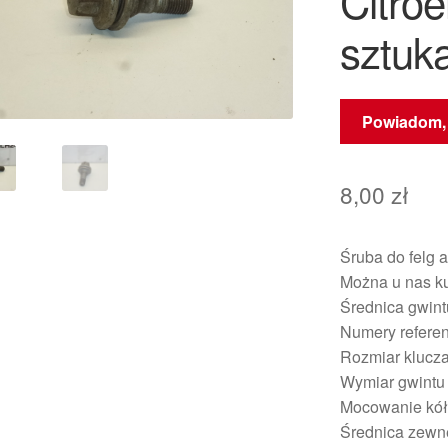
Citro
sztuk
Powiadom, 
8,00
zł
Śruba do felg 
Można u nas ku
Średnica gwint
Numery refere
Rozmiar klucz
Wymiar gwintu
Mocowanie kół
Średnica zewnę