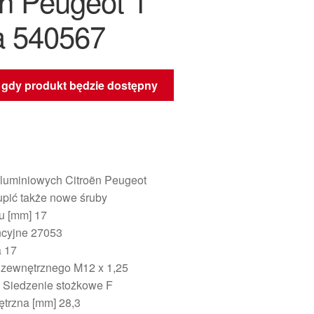
ën Peugeot 1
a 540567
gdy produkt będzie dostępny
aluminiowych Citroën Peugeot
pić także nowe śruby
u [mm] 17
ncyjne 27053
a 17
 zewnętrznego M12 x 1,25
 Siedzenie stożkowe F
trzna [mm] 28,3