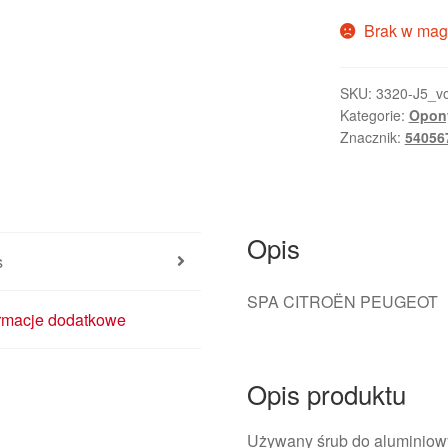
Brak w mag
SKU:
3320-J5_vo
Kategorie:
Opony
Znacznik:
54056
Opis
s
SPA CITROËN PEUGEOT
ormacje dodatkowe
Opis produktu
Używany śrub do aluminiowyc