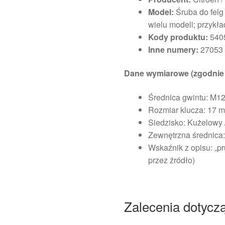
Model:
Śruba do felg
wielu modeli; przykła
Kody produktu:
540
Inne numery:
27053
Dane wymiarowe (zgodnie 
Średnica gwintu: M12
Rozmiar klucza: 17 
Siedzisko: Kużelowy 
Zewnętrzna średnica
Wskaźnik z opisu: „p
przez źródło)
Zalecenia dotycz