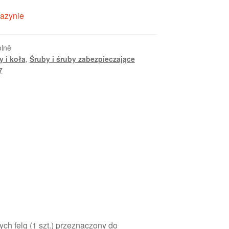
azynie
lně
 i koła
,
Śruby i śruby zabezpieczające
7
h felg (1 szt.) przeznaczony do