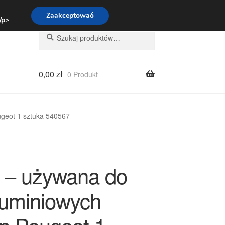
:00-16:00
800 003 167
Zaakceptować
 /p>
Szukaj:
Szukaj
0,00
zł
0 Produkt
ugeot 1 sztuka 540567
 – używana do
aluminiowych