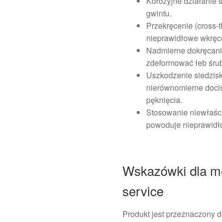
Korozyjne działanie so
gwintu.
Przekręcenie (cross
nieprawidłowe wkręce
Nadmierne dokręcani
zdeformować łeb śrub
Uszkodzenie siedzisk
nierównomierne dociś
pęknięcia.
Stosowanie niewłaści
powoduje nieprawidł
Wskazówki dla me
service
Produkt jest przeznaczony d