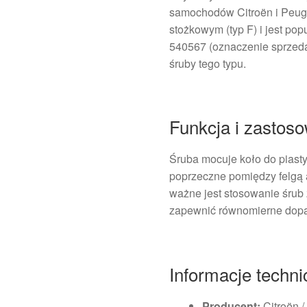
samochodów Citroën i Peuge
stożkowym (typ F) i jest p
540567 (oznaczenie sprzeda
śruby tego typu.
Funkcja i zastos
Śruba mocuje koło do piasty
poprzeczne pomiędzy felgą 
ważne jest stosowanie śrub 
zapewnić równomierne dopa
Informacje techn
Producent:
Citroën /