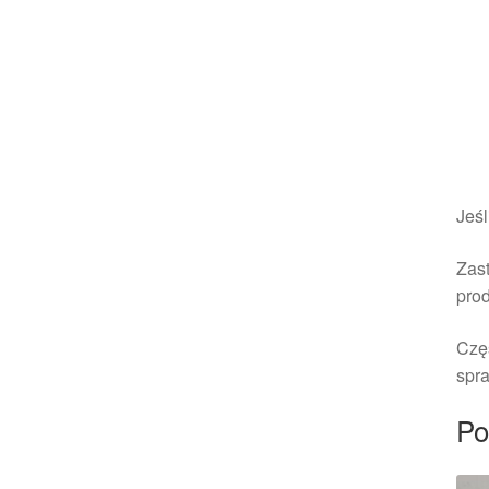
Jeśl
Zast
pro
Czę
spra
Po