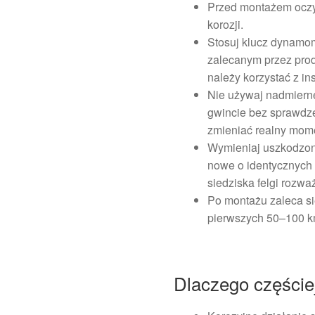
Przed montażem oczyść
korozji.
Stosuj klucz dynamo
zalecanym przez prod
należy korzystać z in
Nie używaj nadmierne
gwincie bez sprawdz
zmieniać realny mom
Wymieniaj uszkodzon
nowe o identycznych
siedziska felgi rozważ
Po montażu zaleca si
pierwszych 50–100 k
Dlaczego częściej