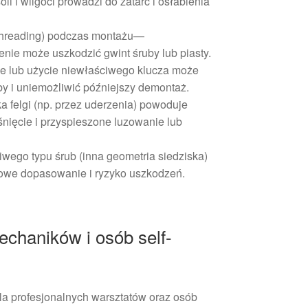
li i wilgoci prowadzi do zatarć i osłabienia
-threading) podczas montażu—
nie może uszkodzić gwint śruby lub piasty.
e lub użycie niewłaściwego klucza może
y i uniemożliwić późniejszy demontaż.
a felgi (np. przez uderzenia) powoduje
nięcie i przyspieszone luzowanie lub
wego typu śrub (inna geometria siedziska)
owe dopasowanie i ryzyko uszkodzeń.
chaników i osób self-
la profesjonalnych warsztatów oraz osób