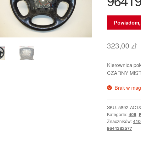
96419
Powiadom, 
323,00
zł
Kierownica po
CZARNY MIS
Brak w mag
SKU:
5892-AC1
Kategorie:
406
,
Znaczników:
410
9644382577