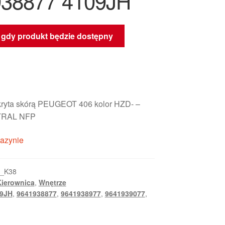
38877 4109JH
gdy produkt będzie dostępny
kryta skórą PEUGEOT 406 kolor HZD- –
TRAL NFP
azynie
3_K38
Kierownica
,
Wnętrze
9JH
,
9641938877
,
9641938977
,
9641939077
,