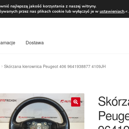
1 zł
Pn.-pt. 9
nić najlepszą jakość korzystania z naszej witryny.
żywanych przez nas plikach cookie lub wyłączyć je w
ustawieniach
.<
klamacje
Dostawa
wiat
Kontakt
Moje konto
O nas
Płatności
Polityka prywatności
Skórzana kierownica Peugeot 406 9641938877 4109JH
mówienia
Zasady i warunki
Skórz
Peuge
🔍