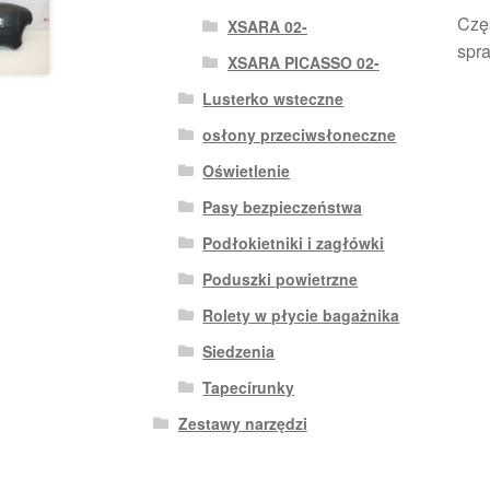
Czę
XSARA 02-
spra
XSARA PICASSO 02-
Lusterko wsteczne
osłony przeciwsłoneczne
Oświetlenie
Pasy bezpieczeństwa
Podłokietniki i zagłówki
Poduszki powietrzne
Rolety w płycie bagażnika
Siedzenia
Tapecírunky
Zestawy narzędzi