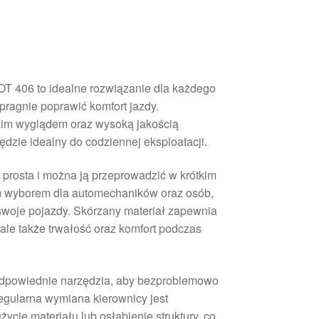
T 406 to idealne rozwiązanie dla każdego
 pragnie poprawić komfort jazdy.
kim wyglądem oraz wysoką jakością
ędzie idealny do codziennej eksploatacji.
prosta i można ją przeprowadzić w krótkim
ym wyborem dla automechaników oraz osób,
 swoje pojazdy. Skórzany materiał zapewnia
 ale także trwałość oraz komfort podczas
odpowiednie narzędzia, aby bezproblemowo
egularna wymiana kierownicy jest
ycie materiału lub osłabienie struktury, co