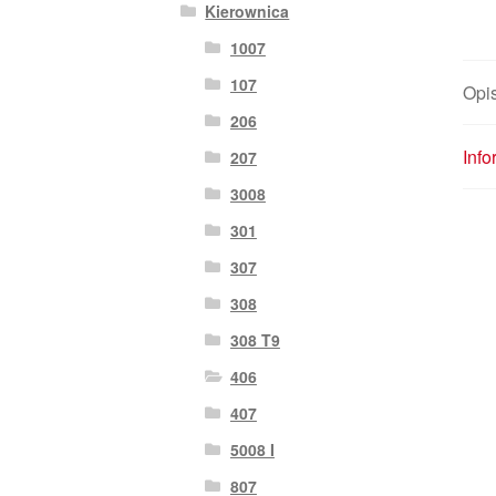
Kierownica
1007
107
Opi
206
Inf
207
3008
301
307
308
308 T9
406
407
5008 I
807