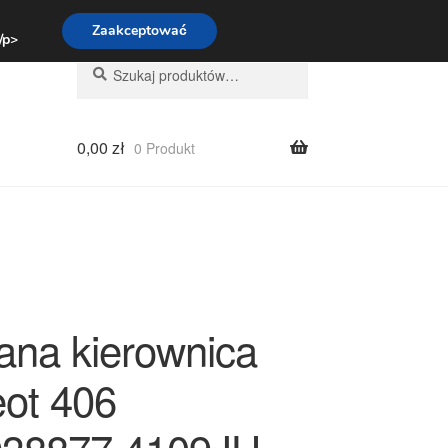
:00-16:00
800 003 167
Zaakceptować
 /p>
Szukaj:
Szukaj
0,00
zł
0 Produkt
ana kierownica
ot 406