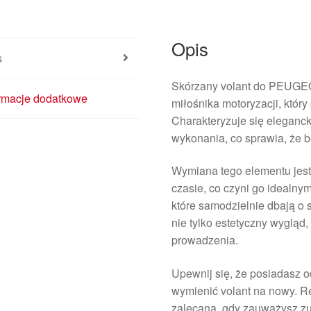
Opis
s
Skórzany volant do PEUGEO
ormacje dodatkowe
miłośnika motoryzacji, który
Charakteryzuje się eleganc
wykonania, co sprawia, że b
Wymiana tego elementu jest 
czasie, co czyni go idealn
które samodzielnie dbają o
nie tylko estetyczny wygląd,
prowadzenia.
Upewnij się, że posiadasz 
wymienić volant na nowy. R
zalecana, gdy zauważysz zuż