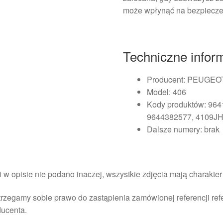
może wpłynąć na bezpiecze
Techniczne infor
Producent: PEUGEO
Model: 406
Kody produktów: 96
9644382577, 4109J
Dalsze numery: brak
i w opisie nie podano inaczej, wszystkie zdjęcia mają charakte
rzegamy sobie prawo do zastąpienia zamówionej referencji re
ducenta.