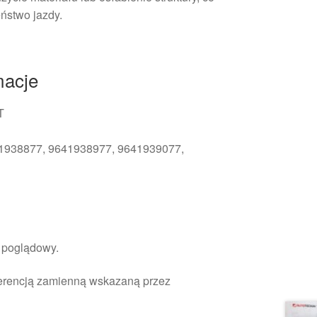
ństwo jazdy.
macje
T
41938877, 9641938977, 9641939077,
H
r poglądowy.
ferencją zamienną wskazaną przez