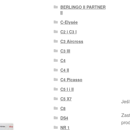
BERLINGO II PARTNER
II
C-Elysée
C2 i C3 I
C3 Aircross
C3 III
C4
C4 II
C4 Picasso
C5 I i II
C5 X7
Jeśl
C8
Zast
DS4
pro
NR 1