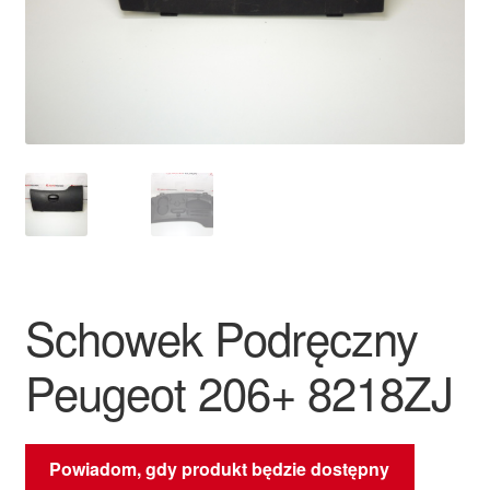
Płatności
Polityka prywatności
Procedura reklamacyjna
Skarga
Wózek
Schowek Podręczny
Zamówienia
Peugeot 206+ 8218ZJ
Zasady i warunki
Powiadom, gdy produkt będzie dostępny