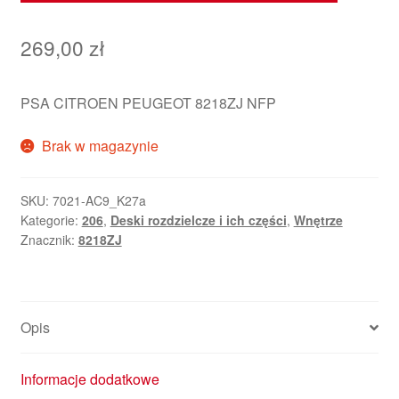
269,00
zł
PSA CITROEN PEUGEOT 8218ZJ NFP
Brak w magazynie
SKU:
7021-AC9_K27a
Kategorie:
206
,
Deski rozdzielcze i ich części
,
Wnętrze
Znacznik:
8218ZJ
Opis
Informacje dodatkowe