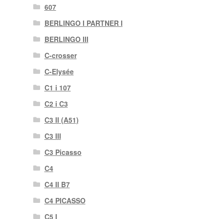
607
BERLINGO I PARTNER I
BERLINGO III
C-crosser
C-Elysée
C1 i 107
C2 i C3
C3 II (A51)
C3 III
C3 Picasso
C4
C4 II B7
C4 PICASSO
C5 I