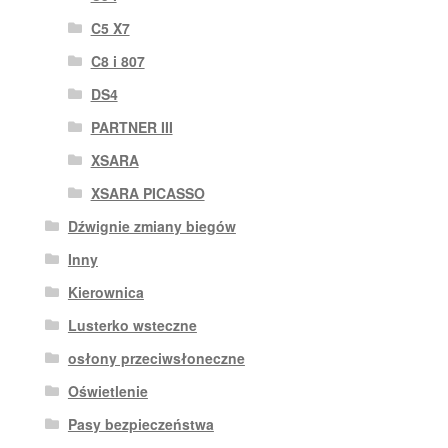
C5 X7
C8 i 807
DS4
PARTNER III
XSARA
XSARA PICASSO
Dźwignie zmiany biegów
Inny
Kierownica
Lusterko wsteczne
osłony przeciwsłoneczne
Oświetlenie
Pasy bezpieczeństwa