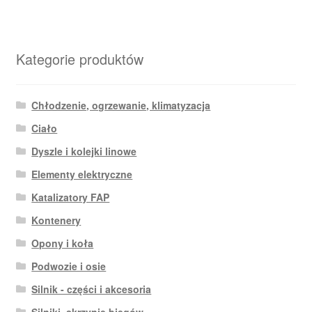
Kategorie produktów
Chłodzenie, ogrzewanie, klimatyzacja
Ciało
Dyszle i kolejki linowe
Elementy elektryczne
Katalizatory FAP
Kontenery
Opony i koła
Podwozie i osie
Silnik - części i akcesoria
Silniki, skrzynie biegów