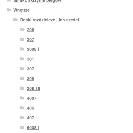
Wnętrze
Deski rozdzielcze i ich części
206
207
3008 I
301
307
308
308 T9
4007
406
407
5008 I