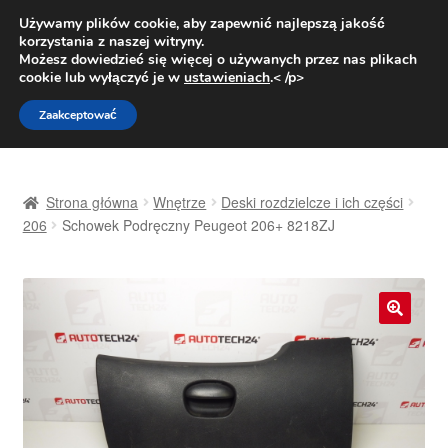
DOSTAWA od 31 zł
Używamy plików cookie, aby zapewnić najlepszą jakość
korzystania z naszej witryny.
Pn.-pt. 9:00-16:00
800 003 167
Możesz dowiedzieć się więcej o używanych przez nas plikach
cookie lub wyłączyć je w
ustawieniach
.< /p>
Przejdź
Przejdź
Menu
Zaakceptować
do
do
nawigacji
treści
Strona główna
Strona główna
Wnętrze
Deski rozdzielcze i ich części
Dostawa
206
Schowek Podręczny Peugeot 206+ 8218ZJ
Dostawa na cały świat
Kontakt
🔍
Moje konto
O nas