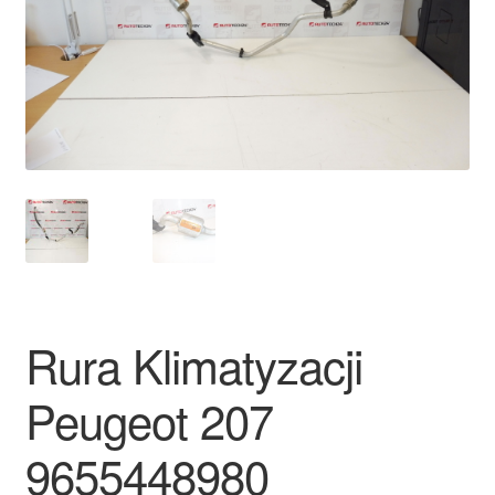
Płatności
Polityka prywatności
Procedura reklamacyjna
Skarga
Wózek
Zamówienia
Rura Klimatyzacji
Zasady i warunki
Peugeot 207
9655448980