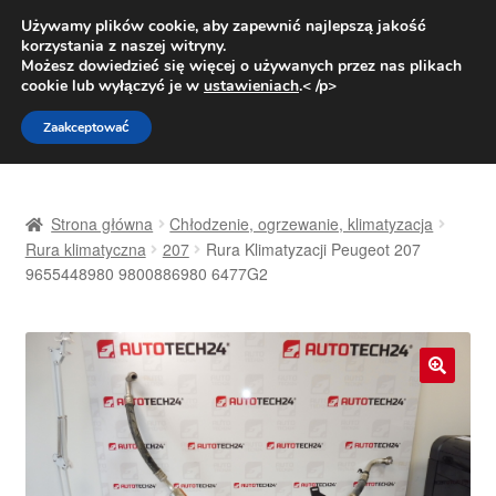
DOSTAWA od 31 zł
Używamy plików cookie, aby zapewnić najlepszą jakość
korzystania z naszej witryny.
Pn.-pt. 9:00-16:00
800 003 167
Możesz dowiedzieć się więcej o używanych przez nas plikach
cookie lub wyłączyć je w
ustawieniach
.< /p>
Przejdź
Przejdź
Menu
Zaakceptować
do
do
nawigacji
treści
Strona główna
Strona główna
Chłodzenie, ogrzewanie, klimatyzacja
Dostawa
Rura klimatyczna
207
Rura Klimatyzacji Peugeot 207
9655448980 9800886980 6477G2
Dostawa na cały świat
Kontakt
🔍
Moje konto
O nas