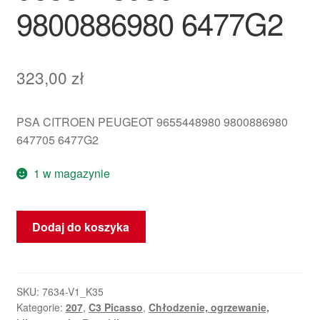
9800886980 6477G2
323,00
zł
PSA CITROEN PEUGEOT 9655448980 9800886980
647705 6477G2
1 w magazynie
ilość
Dodaj do koszyka
Rura
Klimatyzacji
Peugeot
207
SKU:
7634-V1_K35
Kategorie:
207
,
C3 Picasso
,
Chłodzenie, ogrzewanie,
9655448980