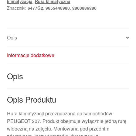
klimatyzacja
,
Rura klimatyczna
9800886980
Znaczniki:
6477G2
,
9655448980
,
9800886980
6477G2
Opis
Informacje dodatkowe
Opis
Opis Produktu
Rura klimatyzacji przeznaczona do samochodów
PEUGEOT 207. Produkt obejmuje wyłącznie jedną rurę
widoczną na zdjęciu. Montowana pod przednim