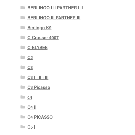
BERLINGO I II PARTNER I II
BERLINGO III PARTNER III
Berlingo K9
C-Crosser 4007
C-ELYSEE
C2
C3
C3 I i II i III
C3 Picasso
c4
C4 II
C4 PICASSO
C5 I