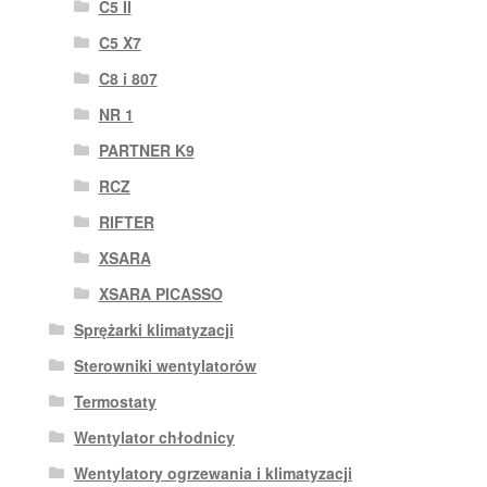
C5 II
C5 X7
C8 i 807
NR 1
PARTNER K9
RCZ
RIFTER
XSARA
XSARA PICASSO
Sprężarki klimatyzacji
Sterowniki wentylatorów
Termostaty
Wentylator chłodnicy
Wentylatory ogrzewania i klimatyzacji