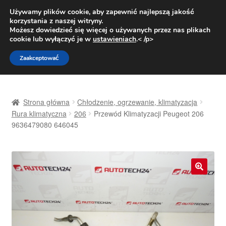
DOSTAWA od 31 zł
Używamy plików cookie, aby zapewnić najlepszą jakość
korzystania z naszej witryny.
Pn.-pt. 9:00-16:00
800 003 167
Możesz dowiedzieć się więcej o używanych przez nas plikach
cookie lub wyłączyć je w
ustawieniach
.< /p>
Przejdź
Przejdź
Menu
Zaakceptować
do
do
nawigacji
treści
Strona główna
Strona główna
Chłodzenie, ogrzewanie, klimatyzacja
Dostawa
Rura klimatyczna
206
Przewód Klimatyzacji Peugeot 206
9636479080 646045
Dostawa na cały świat
Kontakt
🔍
Moje konto
O nas