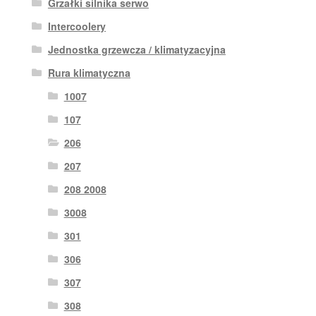
Grzałki silnika serwo
Intercoolery
Jednostka grzewcza / klimatyzacyjna
Rura klimatyczna
1007
107
206
207
208 2008
3008
301
306
307
308