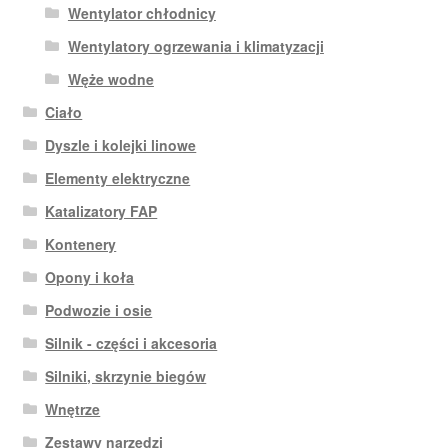
Wentylator chłodnicy
Wentylatory ogrzewania i klimatyzacji
Węże wodne
Ciało
Dyszle i kolejki linowe
Elementy elektryczne
Katalizatory FAP
Kontenery
Opony i koła
Podwozie i osie
Silnik - części i akcesoria
Silniki, skrzynie biegów
Wnętrze
Zestawy narzędzi