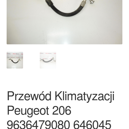
Płatności
Polityka prywatności
Procedura reklamacyjna
Skarga
Wózek
Zamówienia
Przewód Klimatyzacji
Zasady i warunki
Peugeot 206
9636479080 646045