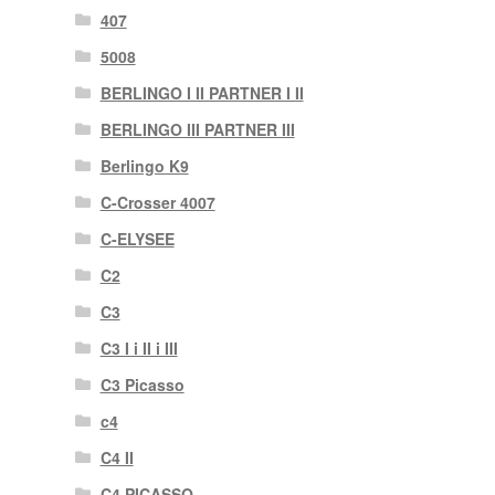
407
5008
BERLINGO I II PARTNER I II
BERLINGO III PARTNER III
Berlingo K9
C-Crosser 4007
C-ELYSEE
C2
C3
C3 I i II i III
C3 Picasso
c4
C4 II
C4 PICASSO