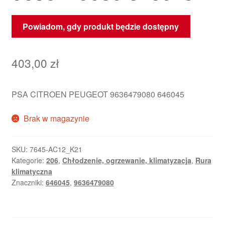
Powiadom, gdy produkt będzie dostępny
403,00
zł
PSA CITROEN PEUGEOT 9636479080 646045
Brak w magazynie
SKU:
7645-AC12_K21
Kategorie:
206
,
Chłodzenie, ogrzewanie, klimatyzacja
,
Rura
klimatyczna
Znaczniki:
646045
,
9636479080