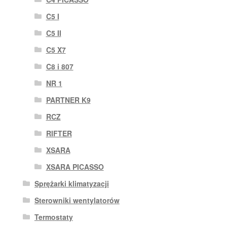
C5 I
C5 II
C5 X7
C8 i 807
NR 1
PARTNER K9
RCZ
RIFTER
XSARA
XSARA PICASSO
Sprężarki klimatyzacji
Sterowniki wentylatorów
Termostaty