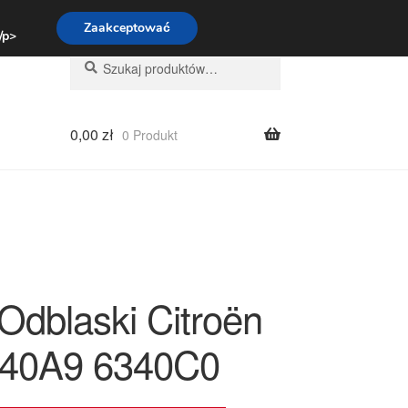
:00-16:00
800 003 167
Zaakceptować
 /p>
Szukaj:
Szukaj
0,00
zł
0 Produkt
Odblaski Citroën
340A9 6340C0