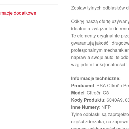
Zestaw tylnych odblasków d
ormacje dodatkowe
Odkryj naszą ofertę użýwany
idealne rozwiązanie do reno
Te elementy oryginalnie prz
gwarantują jakość i długotr
profesjonalnym mechanikiem
naprawia swoje auto, te odb
względem funkcjonalności i e
Informacje techniczne:
Producent
: PSA Citroën P
Model
: Citroën C8
Kody Produktu
: 6340A9, 
Inne Numery
: NFP
Tylne odblaski są zaprojekt
części zderzaka, co zapewni
poprawy widoczności pojaz