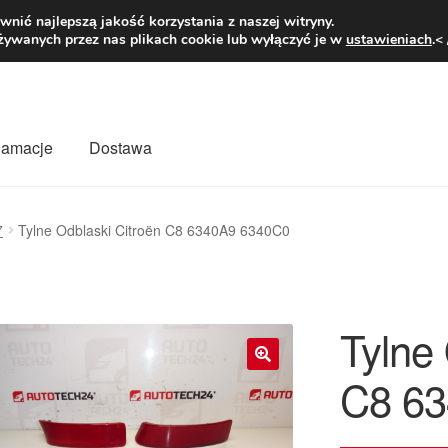
1 zł
Pn.-pt. 9
nić najlepszą jakość korzystania z naszej witryny.
żywanych przez nas plikach cookie lub wyłączyć je w
ustawieniach
.<
klamacje
Dostawa
wiat
Kontakt
Moje konto
O nas
Płatności
Polityka prywatności
7
Tylne Odblaski Citroën C8 6340A9 6340C0
mówienia
Zasady i warunki
Tylne 
C8 6
🔍