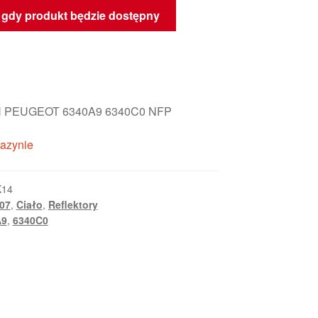
gdy produkt będzie dostępny
 PEUGEOT 6340A9 6340C0 NFP
azynie
K14
807
,
Ciało
,
Reflektory
A9
,
6340C0