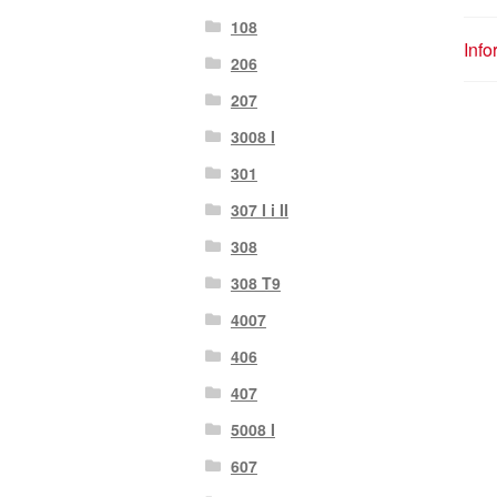
108
Inf
206
207
3008 I
301
307 I i II
308
308 T9
4007
406
407
5008 I
607