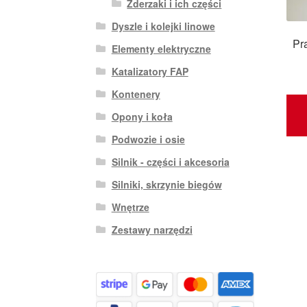
Zderzaki i ich części
Dyszle i kolejki linowe
Pr
Elementy elektryczne
Katalizatory FAP
Kontenery
Opony i koła
Podwozie i osie
Silnik - części i akcesoria
Silniki, skrzynie biegów
Wnętrze
Zestawy narzędzi