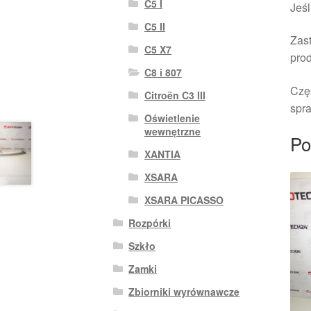
C5 I
Jeśl
C5 II
Zast
C5 X7
pro
C8 i 807
Czę
Citroën C3 III
spra
Oświetlenie
wewnętrzne
Po
XANTIA
XSARA
XSARA PICASSO
Rozpórki
Szkło
Zamki
Zbiorniki wyrównawcze