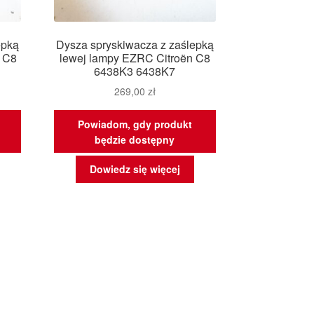
epką
Dysza spryskiwacza z zaślepką
n C8
lewej lampy EZRC Citroën C8
6438K3 6438K7
269,00
zł
Powiadom, gdy produkt
będzie dostępny
Dowiedz się więcej