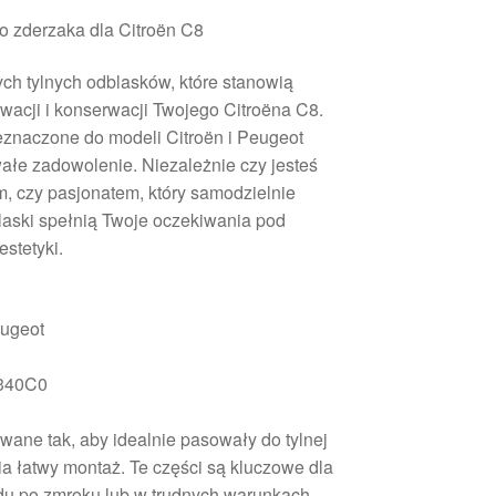
o zderzaka dla Citroën C8
ch tylnych odblasków, które stanowią
wacji i konserwacji Twojego Citroëna C8.
eznaczone do modeli Citroën i Peugeot
wałe zadowolenie. Niezależnie czy jesteś
, czy pasjonatem, który samodzielnie
laski spełnią Twoje oczekiwania pod
stetyki.
eugeot
6340C0
owane tak, aby idealnie pasowały do tylnej
a łatwy montaż. Te części są kluczowe dla
du po zmroku lub w trudnych warunkach