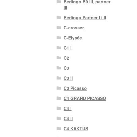
Berlingo B9 III, partner
III
Berlingo Partner I i II
C-crosser
C-Elysée
C1 I
C2
C3
C3 II
C3 Picasso
C4 GRAND PICASSO
C4 I
C4 II
C4 KAKTUS