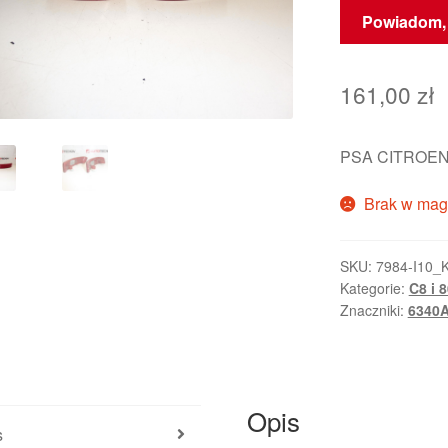
Powiadom, 
161,00
zł
PSA CITROEN
Brak w mag
SKU:
7984-I10_
Kategorie:
C8 i 
Znaczniki:
6340
Opis
s