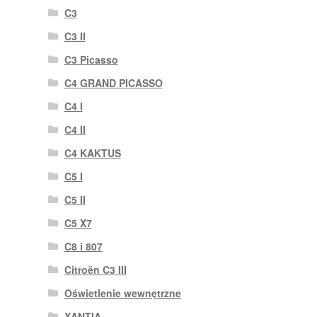
C3
C3 II
C3 Picasso
C4 GRAND PICASSO
C4 I
C4 II
C4 KAKTUS
C5 I
C5 II
C5 X7
C8 i 807
Citroën C3 III
Oświetlenie wewnętrzne
XANTIA