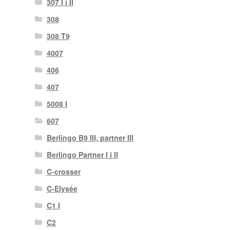
307 I i II
308
308 T9
4007
406
407
5008 I
607
Berlingo B9 III, partner III
Berlingo Partner I i II
C-crosser
C-Elysée
C1 I
C2