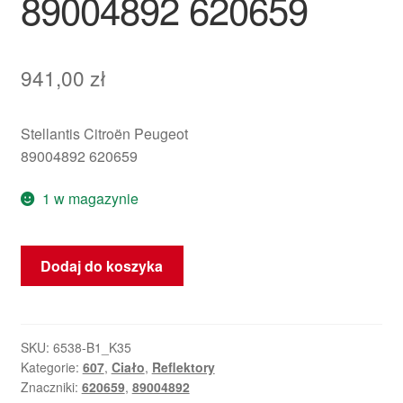
89004892 620659
941,00
zł
Stellantis Citroën Peugeot
89004892 620659
1 w magazynie
ilość
Dodaj do koszyka
Komplet
Prawy
Przedni
Reflektor
SKU:
6538-B1_K35
Kategorie:
607
,
Ciało
,
Reflektory
Xenon
Znaczniki:
620659
,
89004892
Peugeot