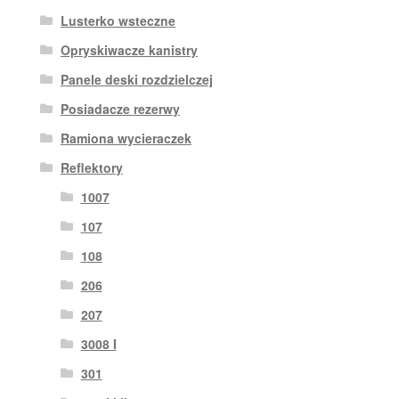
Lusterko wsteczne
Opryskiwacze kanistry
Panele deski rozdzielczej
Posiadacze rezerwy
Ramiona wycieraczek
Reflektory
1007
107
108
206
207
3008 I
301